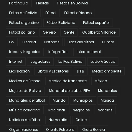
Farándula
Fiestas
Fiestas en Bolivia
Fotos de Bolivia
Fútbol
Fútbol africano
Fútbol argentino
Fútbol Boliviano
Fútbol español
Fútbol italiano
Género
Gente
Gualberto Villarroel
GV
Historia
Historias
Hitos del fútbol
Humor
Ideas y Negocios
Infografías
Internacional
Internet
Jugadores
La Paz Bolivia
Lado Práctico
Legislación
Libros y Escritores
LPFB
Medio ambiente
Medios de Prensa
Medios de transporte
México
Mujeres de Bolivia
Mundial de clubes FIFA
Mundiales
Mundiales de fútbol
Mundo
Municipios
Música
Música boliviana
Nacional
Negocios
Noticias
Noticias de fútbol
Numeralia
Online
Organizaciones
Oriente Petrolero
Oruro Bolivia