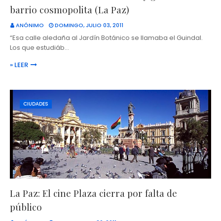
barrio cosmopolita (La Paz)
ANÓNIMO
DOMINGO, JULIO 03, 2011
“Esa calle aledaña al Jardín Botánico se llamaba el Guindal.
Los que estudiáb…
» LEER
CIUDADES
La Paz: El cine Plaza cierra por falta de
público