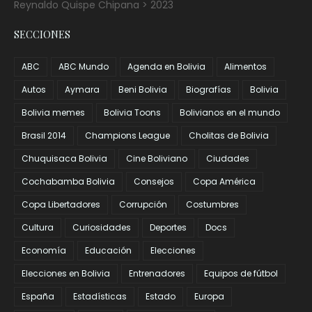
Reynaldo Quispe Chipana > 2023
SECCIONES
ABC
ABC Mundo
Agenda en Bolivia
Alimentos
Autos
Aymara
Beni Bolivia
Biografías
Bolivia
Bolivia memes
Bolivia Toons
Bolivianos en el mundo
Brasil 2014
Champions League
Cholitas de Bolivia
Chuquisaca Bolivia
Cine Boliviano
Ciudades
Cochabamba Bolivia
Consejos
Copa América
Copa Libertadores
Corrupción
Costumbres
Cultura
Curiosidades
Deportes
Docs
Economía
Educación
Elecciones
Elecciones en Bolivia
Entrenadores
Equipos de fútbol
España
Estadísticas
Estado
Europa