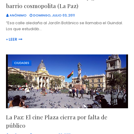
barrio cosmopolita (La Paz)
ANÓNIMO
DOMINGO, JULIO 03, 2011
“Esa calle aledaña al Jardín Botánico se llamaba el Guindal.
Los que estudiáb…
» LEER
CIUDADES
La Paz: El cine Plaza cierra por falta de
público