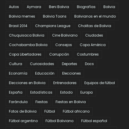
Autos
Aymara
Beni Bolivia
Biografías
Bolivia
Bolivia memes
Bolivia Toons
Bolivianos en el mundo
Brasil 2014
Champions League
Cholitas de Bolivia
Chuquisaca Bolivia
Cine Boliviano
Ciudades
Cochabamba Bolivia
Consejos
Copa América
Copa Libertadores
Corrupción
Costumbres
Cultura
Curiosidades
Deportes
Docs
Economía
Educación
Elecciones
Elecciones en Bolivia
Entrenadores
Equipos de fútbol
España
Estadísticas
Estado
Europa
Farándula
Fiestas
Fiestas en Bolivia
Fotos de Bolivia
Fútbol
Fútbol africano
Fútbol argentino
Fútbol Boliviano
Fútbol español