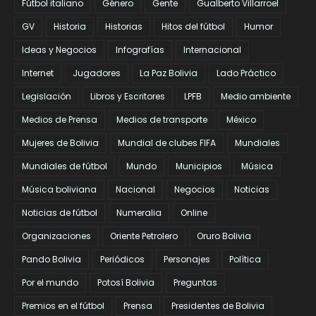
Fútbol italiano
Género
Gente
Gualberto Villarroel
GV
Historia
Historias
Hitos del fútbol
Humor
Ideas y Negocios
Infografías
Internacional
Internet
Jugadores
La Paz Bolivia
Lado Práctico
Legislación
Libros y Escritores
LPFB
Medio ambiente
Medios de Prensa
Medios de transporte
México
Mujeres de Bolivia
Mundial de clubes FIFA
Mundiales
Mundiales de fútbol
Mundo
Municipios
Música
Música boliviana
Nacional
Negocios
Noticias
Noticias de fútbol
Numeralia
Online
Organizaciones
Oriente Petrolero
Oruro Bolivia
Pando Bolivia
Periódicos
Personajes
Política
Por el mundo
Potosí Bolivia
Preguntas
Premios en el fútbol
Prensa
Presidentes de Bolivia