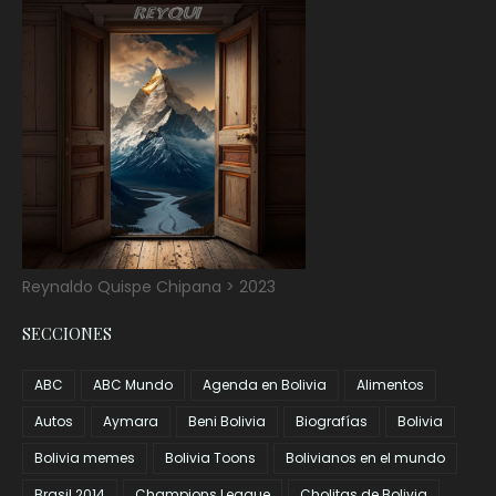
Reynaldo Quispe Chipana > 2023
SECCIONES
ABC
ABC Mundo
Agenda en Bolivia
Alimentos
Autos
Aymara
Beni Bolivia
Biografías
Bolivia
Bolivia memes
Bolivia Toons
Bolivianos en el mundo
Brasil 2014
Champions League
Cholitas de Bolivia