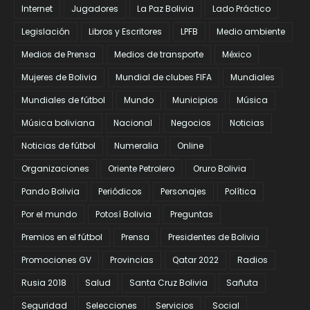
Internet
Jugadores
La Paz Bolivia
Lado Práctico
Legislación
Libros y Escritores
LPFB
Medio ambiente
Medios de Prensa
Medios de transporte
México
Mujeres de Bolivia
Mundial de clubes FIFA
Mundiales
Mundiales de fútbol
Mundo
Municipios
Música
Música boliviana
Nacional
Negocios
Noticias
Noticias de fútbol
Numeralia
Online
Organizaciones
Oriente Petrolero
Oruro Bolivia
Pando Bolivia
Periódicos
Personajes
Política
Por el mundo
Potosí Bolivia
Preguntas
Premios en el fútbol
Prensa
Presidentes de Bolivia
Promociones GV
Provincias
Qatar 2022
Radios
Rusia 2018
Salud
Santa Cruz Bolivia
Sañuta
Seguridad
Selecciones
Servicios
Social