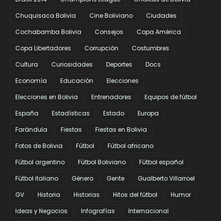
Chuquisaca Bolivia
Cine Boliviano
Ciudades
Cochabamba Bolivia
Consejos
Copa América
Copa Libertadores
Corrupción
Costumbres
Cultura
Curiosidades
Deportes
Docs
Economía
Educación
Elecciones
Elecciones en Bolivia
Entrenadores
Equipos de fútbol
España
Estadísticas
Estado
Europa
Farándula
Fiestas
Fiestas en Bolivia
Fotos de Bolivia
Fútbol
Fútbol africano
Fútbol argentino
Fútbol Boliviano
Fútbol español
Fútbol italiano
Género
Gente
Gualberto Villarroel
GV
Historia
Historias
Hitos del fútbol
Humor
Ideas y Negocios
Infografías
Internacional