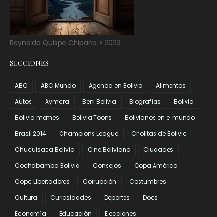
Reynaldo Quispe Chipana > 2023
SECCIONES
ABC
ABC Mundo
Agenda en Bolivia
Alimentos
Autos
Aymara
Beni Bolivia
Biografías
Bolivia
Bolivia memes
Bolivia Toons
Bolivianos en el mundo
Brasil 2014
Champions League
Cholitas de Bolivia
Chuquisaca Bolivia
Cine Boliviano
Ciudades
Cochabamba Bolivia
Consejos
Copa América
Copa Libertadores
Corrupción
Costumbres
Cultura
Curiosidades
Deportes
Docs
Economía
Educación
Elecciones