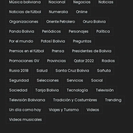
Música boliviana
Nacional
Negocios
Noticias
Noticias de fútbol
Numeralia
Online
Organizaciones
Oriente Petrolero
Oruro Bolivia
Pando Bolivia
Periódicos
Personajes
Política
Por el mundo
Potosí Bolivia
Preguntas
Premios en el fútbol
Prensa
Presidentes de Bolivia
Promociones GV
Provincias
Qatar 2022
Radios
Rusia 2018
Salud
Santa Cruz Bolivia
Sañuta
Seguridad
Selecciones
Servicios
Social
Sociedad
Tarija Bolivia
Tecnología
Televisión
Televisión Boliviana
Tradición y Costumbres
Trending
Un día como hoy
Viajes y Turismo
Videos
Videos musicales