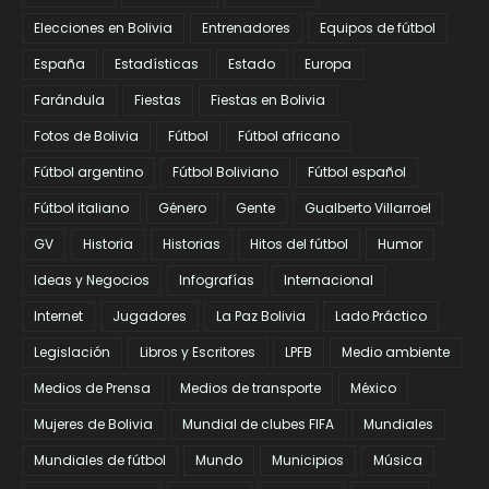
Elecciones en Bolivia
Entrenadores
Equipos de fútbol
España
Estadísticas
Estado
Europa
Farándula
Fiestas
Fiestas en Bolivia
Fotos de Bolivia
Fútbol
Fútbol africano
Fútbol argentino
Fútbol Boliviano
Fútbol español
Fútbol italiano
Género
Gente
Gualberto Villarroel
GV
Historia
Historias
Hitos del fútbol
Humor
Ideas y Negocios
Infografías
Internacional
Internet
Jugadores
La Paz Bolivia
Lado Práctico
Legislación
Libros y Escritores
LPFB
Medio ambiente
Medios de Prensa
Medios de transporte
México
Mujeres de Bolivia
Mundial de clubes FIFA
Mundiales
Mundiales de fútbol
Mundo
Municipios
Música