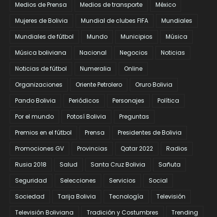
Medios de Prensa
Medios de transporte
México
Mujeres de Bolivia
Mundial de clubes FIFA
Mundiales
Mundiales de fútbol
Mundo
Municipios
Música
Música boliviana
Nacional
Negocios
Noticias
Noticias de fútbol
Numeralia
Online
Organizaciones
Oriente Petrolero
Oruro Bolivia
Pando Bolivia
Periódicos
Personajes
Política
Por el mundo
Potosí Bolivia
Preguntas
Premios en el fútbol
Prensa
Presidentes de Bolivia
Promociones GV
Provincias
Qatar 2022
Radios
Rusia 2018
Salud
Santa Cruz Bolivia
Sañuta
Seguridad
Selecciones
Servicios
Social
Sociedad
Tarija Bolivia
Tecnología
Televisión
Televisión Boliviana
Tradición y Costumbres
Trending