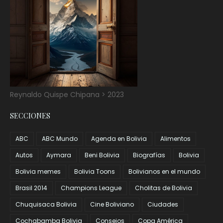
Reynaldo Quispe Chipana > 2023
SECCIONES
ABC
ABC Mundo
Agenda en Bolivia
Alimentos
Autos
Aymara
Beni Bolivia
Biografías
Bolivia
Bolivia memes
Bolivia Toons
Bolivianos en el mundo
Brasil 2014
Champions League
Cholitas de Bolivia
Chuquisaca Bolivia
Cine Boliviano
Ciudades
Cochabamba Bolivia
Consejos
Copa América