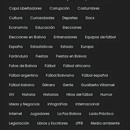
Copa Libertadores
Corrupción
Costumbres
Cultura
Curiosidades
Deportes
Docs
Economía
Educación
Elecciones
Elecciones en Bolivia
Entrenadores
Equipos de fútbol
España
Estadísticas
Estado
Europa
Farándula
Fiestas
Fiestas en Bolivia
Fotos de Bolivia
Fútbol
Fútbol africano
Fútbol argentino
Fútbol Boliviano
Fútbol español
Fútbol italiano
Género
Gente
Gualberto Villarroel
GV
Historia
Historias
Hitos del fútbol
Humor
Ideas y Negocios
Infografías
Internacional
Internet
Jugadores
La Paz Bolivia
Lado Práctico
Legislación
Libros y Escritores
LPFB
Medio ambiente