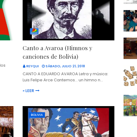
Canto a Avaroa (Himnos y
canciones de Bolivia)
los
REYQUI
SÁBADO, JULIO 21, 2018
CANTO A EDUARDO AVAROA Letra y música:
Luis Felipe Arce Cantemos... un himno n…
» LEER
BOLIVIA