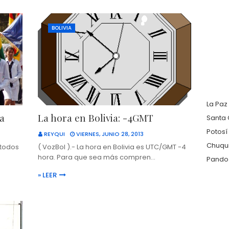
BOLIVIA
La Paz
ia
La hora en Bolivia: -4GMT
Santa 
Potosí
REYQUI
VIERNES, JUNIO 28, 2013
Chuqu
 todos
( VozBol ).- La hora en Bolivia es UTC/GMT -4
hora. Para que sea más compren…
Pando
» LEER