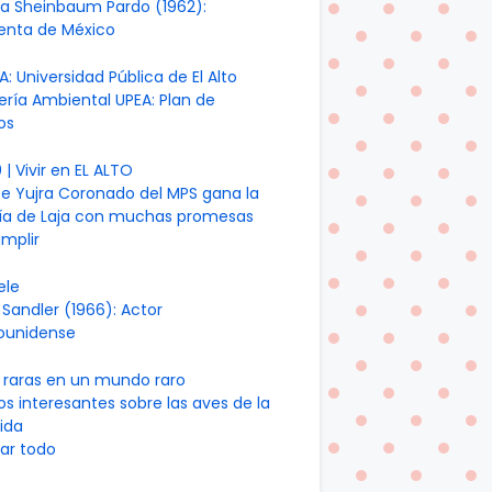
ia Sheinbaum Pardo (1962):
denta de México
A: Universidad Pública de El Alto
ería Ambiental UPEA: Plan de
os
| Vivir en EL ALTO
te Yujra Coronado del MPS gana la
día de Laja con muchas promesas
mplir
ele
Sandler (1966): Actor
ounidense
 raras en un mundo raro
os interesantes sobre las aves de la
ida
ar todo