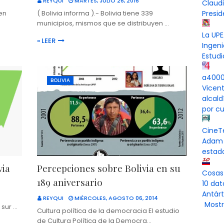
REYQUI
MARTES, JULIO 26, 2016
Claud
 en
( Bolivia informa ).- Bolivia tiene 339
Presi
municipios, mismos que se distribuyen …
La UPE
» LEER
Ingeni
Estudi
a4000 
BOLIVIA
Vicen
alcal
por cu
CineT
Adam 
estad
via
Percepciones sobre Bolivia en su
Cosas
189 aniversario
10 dat
Antárt
REYQUI
MIÉRCOLES, AGOSTO 06, 2014
Mostr
 sur …
Cultura política de la democracia El estudio
de Cultura Política de la Democra…