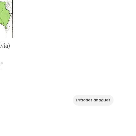
via)
os
a…
Entradas antiguas