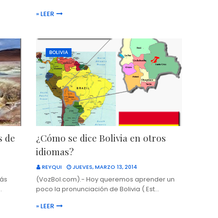
» LEER
BOLIVIA
s de
¿Cómo se dice Bolivia en otros
idiomas?
REYQUI
JUEVES, MARZO 13, 2014
más
(VozBol.com).- Hoy queremos aprender un
…
poco la pronunciación de Bolivia ( Est…
» LEER