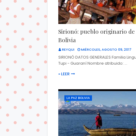
Sirionó: pueblo originario de
Bolivia
REYQUI
MIÉRCOLES, AGOSTO 09, 2017
SIRIONÓ DATOS GENERALES Familia Linguí
Tupi - Guaraní Nombre atribuido: …
» LEER
LA PAZ BOLIVIA