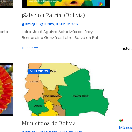
¡Salve oh Patria! (Bolivia)
REYQUI
LUNES, JUNIO 12, 2017
mento
Letra: José Aguirre Achá Música: Fray
Bernardino Gonzáles Letra:¡Salve oh Pat…
» LEER
MUNICIPIOS
Municipios de Bolivia
Méxic