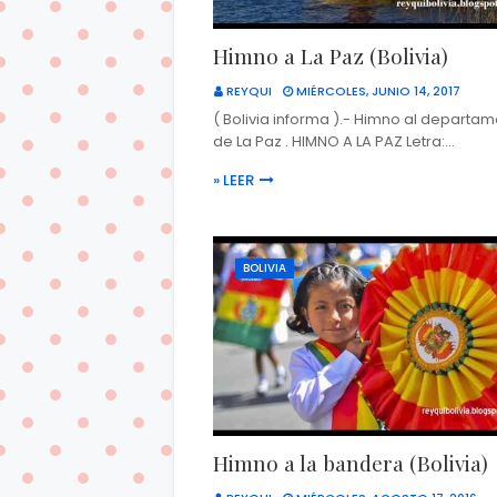
Himno a La Paz (Bolivia)
REYQUI
MIÉRCOLES, JUNIO 14, 2017
( Bolivia informa ).- Himno al departa
de La Paz . HIMNO A LA PAZ Letra:…
» LEER
BOLIVIA
Himno a la bandera (Bolivia)