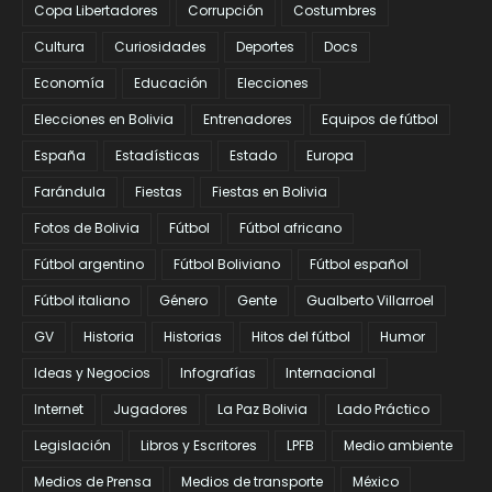
Copa Libertadores
Corrupción
Costumbres
Cultura
Curiosidades
Deportes
Docs
Economía
Educación
Elecciones
Elecciones en Bolivia
Entrenadores
Equipos de fútbol
España
Estadísticas
Estado
Europa
Farándula
Fiestas
Fiestas en Bolivia
Fotos de Bolivia
Fútbol
Fútbol africano
Fútbol argentino
Fútbol Boliviano
Fútbol español
Fútbol italiano
Género
Gente
Gualberto Villarroel
GV
Historia
Historias
Hitos del fútbol
Humor
Ideas y Negocios
Infografías
Internacional
Internet
Jugadores
La Paz Bolivia
Lado Práctico
Legislación
Libros y Escritores
LPFB
Medio ambiente
Medios de Prensa
Medios de transporte
México