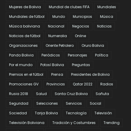
Mujeres de Bolivia
Mundial de clubes FIFA
Mundiales
Mundiales de fútbol
Mundo
Municipios
Música
Música boliviana
Nacional
Negocios
Noticias
Noticias de fútbol
Numeralia
Online
Organizaciones
Oriente Petrolero
Oruro Bolivia
Pando Bolivia
Periódicos
Personajes
Política
Por el mundo
Potosí Bolivia
Preguntas
Premios en el fútbol
Prensa
Presidentes de Bolivia
Promociones GV
Provincias
Qatar 2022
Radios
Rusia 2018
Salud
Santa Cruz Bolivia
Sañuta
Seguridad
Selecciones
Servicios
Social
Sociedad
Tarija Bolivia
Tecnología
Televisión
Televisión Boliviana
Tradición y Costumbres
Trending