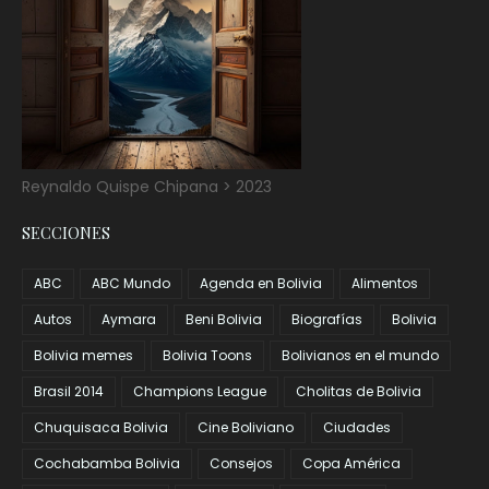
Reynaldo Quispe Chipana > 2023
SECCIONES
ABC
ABC Mundo
Agenda en Bolivia
Alimentos
Autos
Aymara
Beni Bolivia
Biografías
Bolivia
Bolivia memes
Bolivia Toons
Bolivianos en el mundo
Brasil 2014
Champions League
Cholitas de Bolivia
Chuquisaca Bolivia
Cine Boliviano
Ciudades
Cochabamba Bolivia
Consejos
Copa América