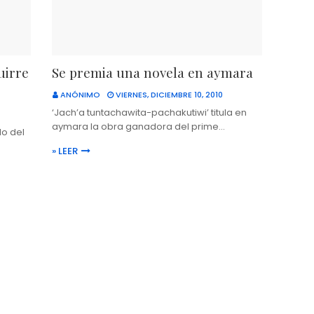
uirre
Se premia una novela en aymara
ANÓNIMO
VIERNES, DICIEMBRE 10, 2010
‘Jach’a tuntachawita-pachakutiwi’ titula en
aymara la obra ganadora del prime…
do del
» LEER