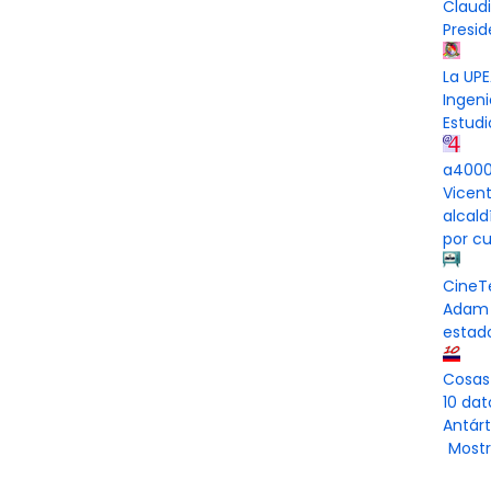
Claud
Presi
La UPE
Ingeni
Estudi
a4000 
Vicen
alcal
por cu
CineT
Adam 
estad
Cosas
10 dat
Antárt
Mostr