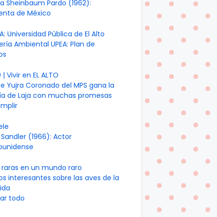
ia Sheinbaum Pardo (1962):
denta de México
A: Universidad Pública de El Alto
ería Ambiental UPEA: Plan de
os
| Vivir en EL ALTO
te Yujra Coronado del MPS gana la
día de Laja con muchas promesas
mplir
ele
Sandler (1966): Actor
ounidense
 raras en un mundo raro
os interesantes sobre las aves de la
ida
ar todo