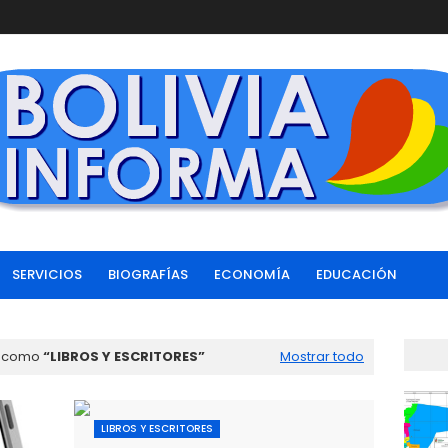
SERVICIOS
BIOGRAFÍAS
ECONOMÍA
EDUCACIÓN
s como
LIBROS Y ESCRITORES
Mostrar todo
LIBROS Y ESCRITORES