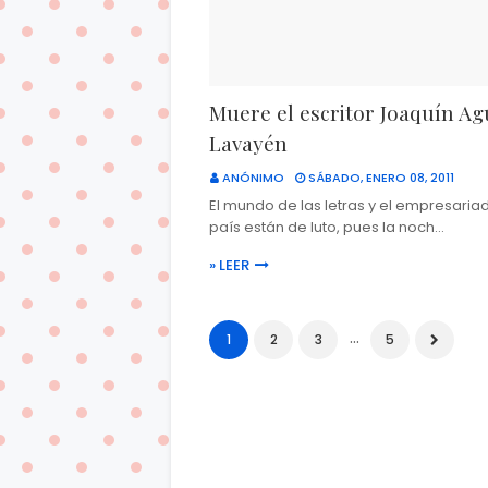
Muere el escritor Joaquín Ag
Lavayén
ANÓNIMO
SÁBADO, ENERO 08, 2011
El mundo de las letras y el empresaria
país están de luto, pues la noch…
» LEER
...
1
2
3
5