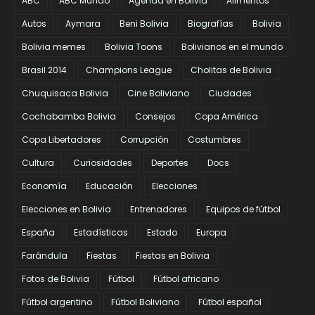
ABC
ABC Mundo
Agenda en Bolivia
Alimentos
Autos
Aymara
Beni Bolivia
Biografías
Bolivia
Bolivia memes
Bolivia Toons
Bolivianos en el mundo
Brasil 2014
Champions League
Cholitas de Bolivia
Chuquisaca Bolivia
Cine Boliviano
Ciudades
Cochabamba Bolivia
Consejos
Copa América
Copa Libertadores
Corrupción
Costumbres
Cultura
Curiosidades
Deportes
Docs
Economía
Educación
Elecciones
Elecciones en Bolivia
Entrenadores
Equipos de fútbol
España
Estadísticas
Estado
Europa
Farándula
Fiestas
Fiestas en Bolivia
Fotos de Bolivia
Fútbol
Fútbol africano
Fútbol argentino
Fútbol Boliviano
Fútbol español