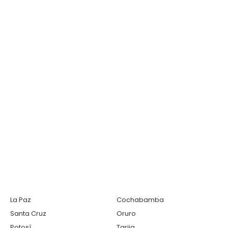
La Paz
Cochabamba
Santa Cruz
Oruro
Potosí
Tarija