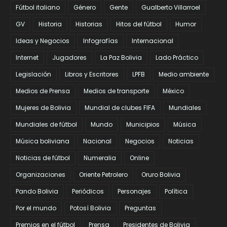
Fútbol italiano
Género
Gente
Gualberto Villarroel
GV
Historia
Historias
Hitos del fútbol
Humor
Ideas y Negocios
Infografías
Internacional
Internet
Jugadores
La Paz Bolivia
Lado Práctico
Legislación
Libros y Escritores
LPFB
Medio ambiente
Medios de Prensa
Medios de transporte
México
Mujeres de Bolivia
Mundial de clubes FIFA
Mundiales
Mundiales de fútbol
Mundo
Municipios
Música
Música boliviana
Nacional
Negocios
Noticias
Noticias de fútbol
Numeralia
Online
Organizaciones
Oriente Petrolero
Oruro Bolivia
Pando Bolivia
Periódicos
Personajes
Política
Por el mundo
Potosí Bolivia
Preguntas
Premios en el fútbol
Prensa
Presidentes de Bolivia