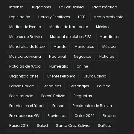
Internet
Jugadores
La Paz Bolivia
Lado Práctico
Legislación
Libros y Escritores
LPFB
Medio ambiente
Medios de Prensa
Medios de transporte
México
Mujeres de Bolivia
Mundial de clubes FIFA
Mundiales
Mundiales de fútbol
Mundo
Municipios
Música
Música boliviana
Nacional
Negocios
Noticias
Noticias de fútbol
Numeralia
Online
Organizaciones
Oriente Petrolero
Oruro Bolivia
Pando Bolivia
Periódicos
Personajes
Política
Por el mundo
Potosí Bolivia
Preguntas
Premios en el fútbol
Prensa
Presidentes de Bolivia
Promociones GV
Provincias
Qatar 2022
Radios
Rusia 2018
Salud
Santa Cruz Bolivia
Sañuta