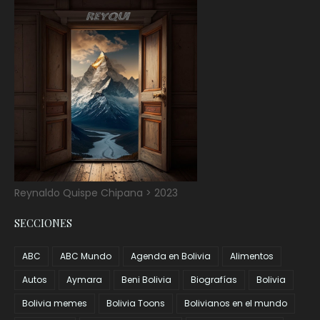
Reynaldo Quispe Chipana > 2023
SECCIONES
ABC
ABC Mundo
Agenda en Bolivia
Alimentos
Autos
Aymara
Beni Bolivia
Biografías
Bolivia
Bolivia memes
Bolivia Toons
Bolivianos en el mundo