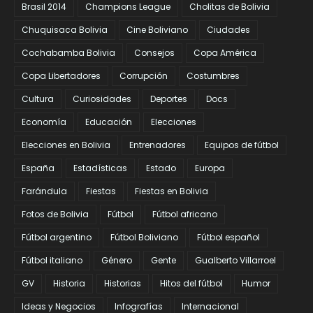
Brasil 2014
Champions League
Cholitas de Bolivia
Chuquisaca Bolivia
Cine Boliviano
Ciudades
Cochabamba Bolivia
Consejos
Copa América
Copa Libertadores
Corrupción
Costumbres
Cultura
Curiosidades
Deportes
Docs
Economía
Educación
Elecciones
Elecciones en Bolivia
Entrenadores
Equipos de fútbol
España
Estadísticas
Estado
Europa
Farándula
Fiestas
Fiestas en Bolivia
Fotos de Bolivia
Fútbol
Fútbol africano
Fútbol argentino
Fútbol Boliviano
Fútbol español
Fútbol italiano
Género
Gente
Gualberto Villarroel
GV
Historia
Historias
Hitos del fútbol
Humor
Ideas y Negocios
Infografías
Internacional