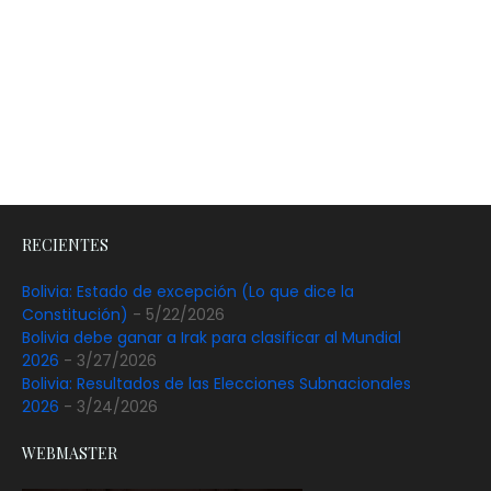
RECIENTES
Bolivia: Estado de excepción (Lo que dice la
Constitución)
- 5/22/2026
Bolivia debe ganar a Irak para clasificar al Mundial
2026
- 3/27/2026
Bolivia: Resultados de las Elecciones Subnacionales
2026
- 3/24/2026
WEBMASTER