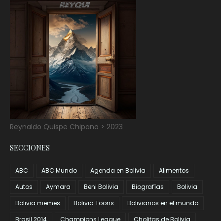
Reynaldo Quispe Chipana > 2023
SECCIONES
ABC
ABC Mundo
Agenda en Bolivia
Alimentos
Autos
Aymara
Beni Bolivia
Biografías
Bolivia
Bolivia memes
Bolivia Toons
Bolivianos en el mundo
Brasil 2014
Champions League
Cholitas de Bolivia