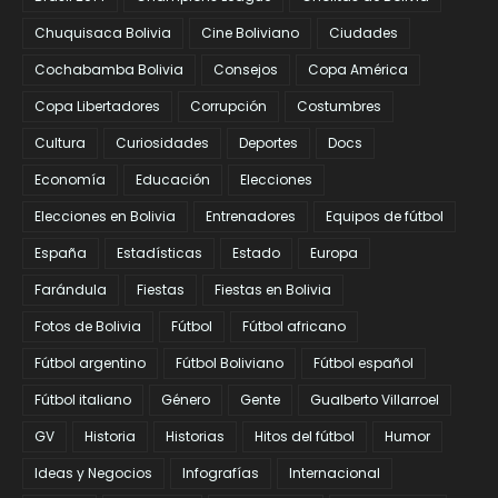
Chuquisaca Bolivia
Cine Boliviano
Ciudades
Cochabamba Bolivia
Consejos
Copa América
Copa Libertadores
Corrupción
Costumbres
Cultura
Curiosidades
Deportes
Docs
Economía
Educación
Elecciones
Elecciones en Bolivia
Entrenadores
Equipos de fútbol
España
Estadísticas
Estado
Europa
Farándula
Fiestas
Fiestas en Bolivia
Fotos de Bolivia
Fútbol
Fútbol africano
Fútbol argentino
Fútbol Boliviano
Fútbol español
Fútbol italiano
Género
Gente
Gualberto Villarroel
GV
Historia
Historias
Hitos del fútbol
Humor
Ideas y Negocios
Infografías
Internacional