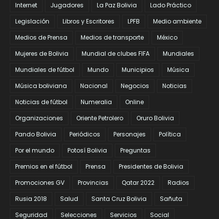
Internet
Jugadores
La Paz Bolivia
Lado Práctico
Legislación
Libros y Escritores
LPFB
Medio ambiente
Medios de Prensa
Medios de transporte
México
Mujeres de Bolivia
Mundial de clubes FIFA
Mundiales
Mundiales de fútbol
Mundo
Municipios
Música
Música boliviana
Nacional
Negocios
Noticias
Noticias de fútbol
Numeralia
Online
Organizaciones
Oriente Petrolero
Oruro Bolivia
Pando Bolivia
Periódicos
Personajes
Política
Por el mundo
Potosí Bolivia
Preguntas
Premios en el fútbol
Prensa
Presidentes de Bolivia
Promociones GV
Provincias
Qatar 2022
Radios
Rusia 2018
Salud
Santa Cruz Bolivia
Sañuta
Seguridad
Selecciones
Servicios
Social