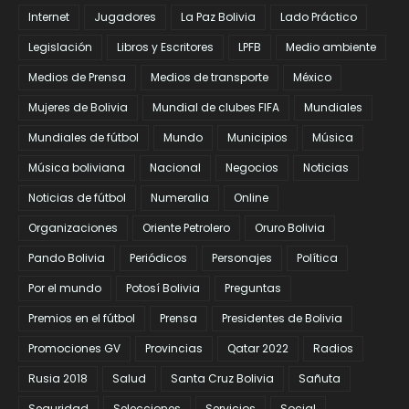
Internet
Jugadores
La Paz Bolivia
Lado Práctico
Legislación
Libros y Escritores
LPFB
Medio ambiente
Medios de Prensa
Medios de transporte
México
Mujeres de Bolivia
Mundial de clubes FIFA
Mundiales
Mundiales de fútbol
Mundo
Municipios
Música
Música boliviana
Nacional
Negocios
Noticias
Noticias de fútbol
Numeralia
Online
Organizaciones
Oriente Petrolero
Oruro Bolivia
Pando Bolivia
Periódicos
Personajes
Política
Por el mundo
Potosí Bolivia
Preguntas
Premios en el fútbol
Prensa
Presidentes de Bolivia
Promociones GV
Provincias
Qatar 2022
Radios
Rusia 2018
Salud
Santa Cruz Bolivia
Sañuta
Seguridad
Selecciones
Servicios
Social