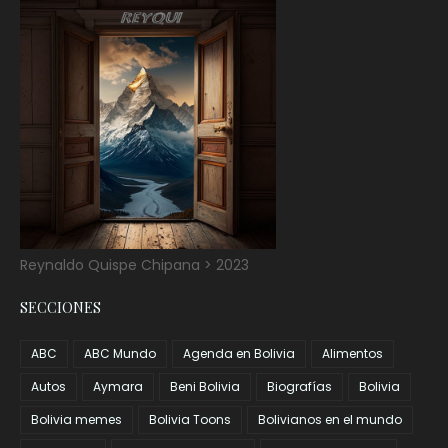
Reynaldo Quispe Chipana > 2023
SECCIONES
ABC
ABC Mundo
Agenda en Bolivia
Alimentos
Autos
Aymara
Beni Bolivia
Biografías
Bolivia
Bolivia memes
Bolivia Toons
Bolivianos en el mundo