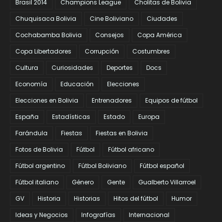
Brasil 2014
Champions League
Cholitas de Bolivia
Chuquisaca Bolivia
Cine Boliviano
Ciudades
Cochabamba Bolivia
Consejos
Copa América
Copa Libertadores
Corrupción
Costumbres
Cultura
Curiosidades
Deportes
Docs
Economía
Educación
Elecciones
Elecciones en Bolivia
Entrenadores
Equipos de fútbol
España
Estadísticas
Estado
Europa
Farándula
Fiestas
Fiestas en Bolivia
Fotos de Bolivia
Fútbol
Fútbol africano
Fútbol argentino
Fútbol Boliviano
Fútbol español
Fútbol italiano
Género
Gente
Gualberto Villarroel
GV
Historia
Historias
Hitos del fútbol
Humor
Ideas y Negocios
Infografías
Internacional