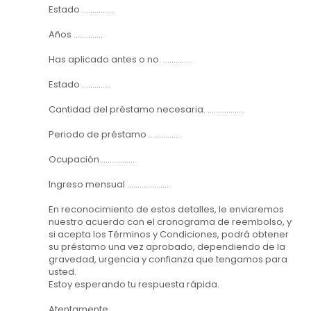
Estado ...............
Años ..............
Has aplicado antes o no. .............
Estado ..............
Cantidad del préstamo necesaria. ..................
Periodo de préstamo ................
Ocupación.................
Ingreso mensual .....................
En reconocimiento de estos detalles, le enviaremos
nuestro acuerdo con el cronograma de reembolso, y
si acepta los Términos y Condiciones, podrá obtener
su préstamo una vez aprobado, dependiendo de la
gravedad, urgencia y confianza que tengamos para
usted.
Estoy esperando tu respuesta rápida.
Atentamente