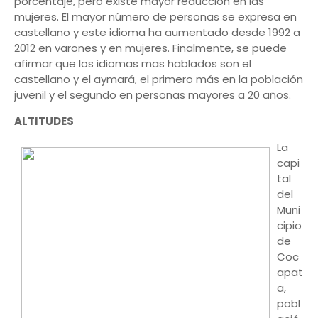
porcentaje, pero existe mayor reducción en las
mujeres. El mayor número de personas se expresa en
castellano y este idioma ha aumentado desde 1992 a
2012 en varones y en mujeres. Finalmente, se puede
afirmar que los idiomas mas hablados son el
castellano y el aymará, el primero más en la población
juvenil y el segundo en personas mayores a 20 años.
ALTITUDES
La
capi
tal
del
Muni
cipio
de
Coc
apat
a,
pobl