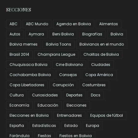
SECCIONES
ABC
ABC Mundo
Agenda en Bolivia
Alimentos
Autos
Aymara
Beni Bolivia
Biografías
Bolivia
Bolivia memes
Bolivia Toons
Bolivianos en el mundo
Brasil 2014
Champions League
Cholitas de Bolivia
Chuquisaca Bolivia
Cine Boliviano
Ciudades
Cochabamba Bolivia
Consejos
Copa América
Copa Libertadores
Corrupción
Costumbres
Cultura
Curiosidades
Deportes
Docs
Economía
Educación
Elecciones
Elecciones en Bolivia
Entrenadores
Equipos de fútbol
España
Estadísticas
Estado
Europa
Farándula
Fiestas
Fiestas en Bolivia