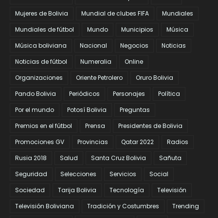
Mujeres de Bolivia
Mundial de clubes FIFA
Mundiales
Mundiales de fútbol
Mundo
Municipios
Música
Música boliviana
Nacional
Negocios
Noticias
Noticias de fútbol
Numeralia
Online
Organizaciones
Oriente Petrolero
Oruro Bolivia
Pando Bolivia
Periódicos
Personajes
Política
Por el mundo
Potosí Bolivia
Preguntas
Premios en el fútbol
Prensa
Presidentes de Bolivia
Promociones GV
Provincias
Qatar 2022
Radios
Rusia 2018
Salud
Santa Cruz Bolivia
Sañuta
Seguridad
Selecciones
Servicios
Social
Sociedad
Tarija Bolivia
Tecnología
Televisión
Televisión Boliviana
Tradición y Costumbres
Trending