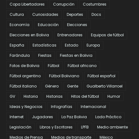
Copa Libertadores
Corrupción
Costumbres
Cultura
Curiosidades
Deportes
Docs
Economía
Educación
Elecciones
Elecciones en Bolivia
Entrenadores
Equipos de fútbol
España
Estadísticas
Estado
Europa
Farándula
Fiestas
Fiestas en Bolivia
Fotos de Bolivia
Fútbol
Fútbol africano
Fútbol argentino
Fútbol Boliviano
Fútbol español
Fútbol italiano
Género
Gente
Gualberto Villarroel
GV
Historia
Historias
Hitos del fútbol
Humor
Ideas y Negocios
Infografías
Internacional
Internet
Jugadores
La Paz Bolivia
Lado Práctico
Legislación
Libros y Escritores
LPFB
Medio ambiente
Medios de Prensa
Medios de transporte
México