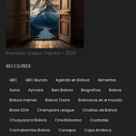
Reynaldo Quispe Chipana > 2023
SECCIONES
ABC
ABC Mundo
Agenda en Bolivia
Alimentos
Autos
Aymara
Beni Bolivia
Biografías
Bolivia
Bolivia memes
Bolivia Toons
Bolivianos en el mundo
Brasil 2014
Champions League
Cholitas de Bolivia
Chuquisaca Bolivia
Cine Boliviano
Ciudades
Cochabamba Bolivia
Consejos
Copa América