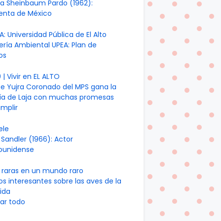
ia Sheinbaum Pardo (1962):
denta de México
A: Universidad Pública de El Alto
ería Ambiental UPEA: Plan de
os
| Vivir en EL ALTO
te Yujra Coronado del MPS gana la
día de Laja con muchas promesas
mplir
ele
Sandler (1966): Actor
ounidense
 raras en un mundo raro
os interesantes sobre las aves de la
ida
ar todo