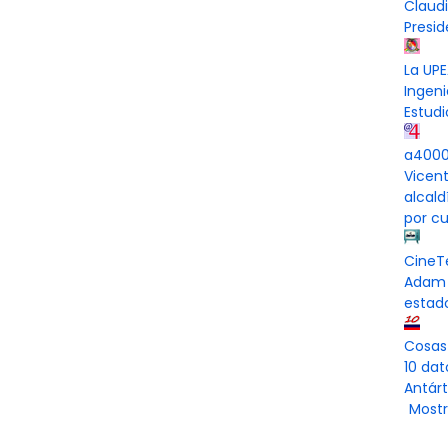
Claud
Presi
La UPE
Ingeni
Estudi
a4000 
Vicen
alcal
por cu
CineT
Adam 
estad
Cosas
10 dat
Antárt
Mostr