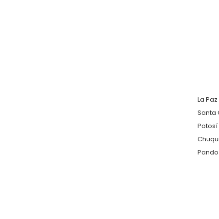
La Paz
Santa 
Potosí
Chuqu
Pando