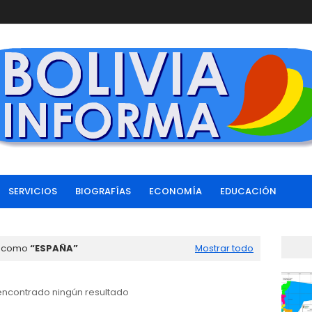
SERVICIOS
BIOGRAFÍAS
ECONOMÍA
EDUCACIÓN
s como
ESPAÑA
Mostrar todo
encontrado ningún resultado