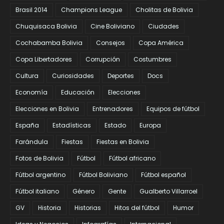
Brasil 2014
Champions League
Cholitas de Bolivia
Chuquisaca Bolivia
Cine Boliviano
Ciudades
Cochabamba Bolivia
Consejos
Copa América
Copa Libertadores
Corrupción
Costumbres
Cultura
Curiosidades
Deportes
Docs
Economía
Educación
Elecciones
Elecciones en Bolivia
Entrenadores
Equipos de fútbol
España
Estadísticas
Estado
Europa
Farándula
Fiestas
Fiestas en Bolivia
Fotos de Bolivia
Fútbol
Fútbol africano
Fútbol argentino
Fútbol Boliviano
Fútbol español
Fútbol italiano
Género
Gente
Gualberto Villarroel
GV
Historia
Historias
Hitos del fútbol
Humor