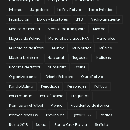
Ideas y Negocios
Infografías
Internacional
Internet
Jugadores
La Paz Bolivia
Lado Práctico
Legislación
Libros y Escritores
LPFB
Medio ambiente
Medios de Prensa
Medios de transporte
México
Mujeres de Bolivia
Mundial de clubes FIFA
Mundiales
Mundiales de fútbol
Mundo
Municipios
Música
Música boliviana
Nacional
Negocios
Noticias
Noticias de fútbol
Numeralia
Online
Organizaciones
Oriente Petrolero
Oruro Bolivia
Pando Bolivia
Periódicos
Personajes
Política
Por el mundo
Potosí Bolivia
Preguntas
Premios en el fútbol
Prensa
Presidentes de Bolivia
Promociones GV
Provincias
Qatar 2022
Radios
Rusia 2018
Salud
Santa Cruz Bolivia
Sañuta