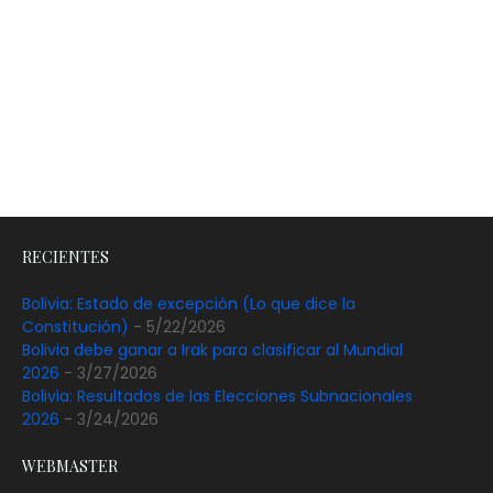
RECIENTES
Bolivia: Estado de excepción (Lo que dice la
Constitución)
- 5/22/2026
Bolivia debe ganar a Irak para clasificar al Mundial
2026
- 3/27/2026
Bolivia: Resultados de las Elecciones Subnacionales
2026
- 3/24/2026
WEBMASTER