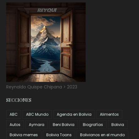
Reynaldo Quispe Chipana > 2023
SECCIONES
ABC
ABC Mundo
Agenda en Bolivia
Alimentos
Autos
Aymara
Beni Bolivia
Biografías
Bolivia
Bolivia memes
Bolivia Toons
Bolivianos en el mundo