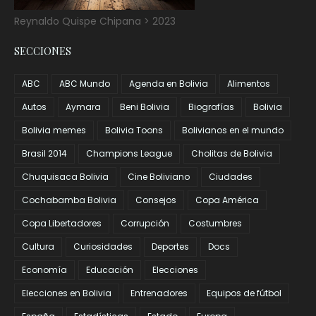
Reynaldo Quispe Chipana > 2023
SECCIONES
ABC
ABC Mundo
Agenda en Bolivia
Alimentos
Autos
Aymara
Beni Bolivia
Biografías
Bolivia
Bolivia memes
Bolivia Toons
Bolivianos en el mundo
Brasil 2014
Champions League
Cholitas de Bolivia
Chuquisaca Bolivia
Cine Boliviano
Ciudades
Cochabamba Bolivia
Consejos
Copa América
Copa Libertadores
Corrupción
Costumbres
Cultura
Curiosidades
Deportes
Docs
Economía
Educación
Elecciones
Elecciones en Bolivia
Entrenadores
Equipos de fútbol