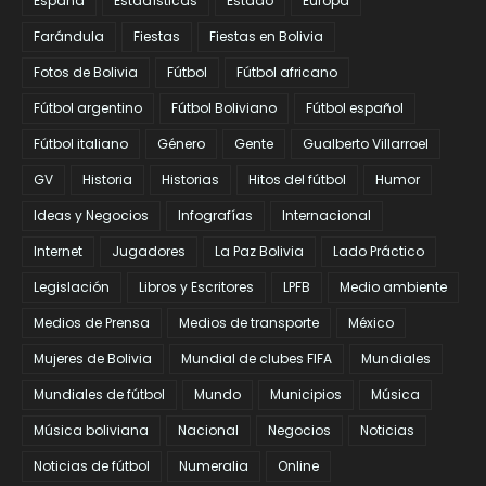
España
Estadísticas
Estado
Europa
Farándula
Fiestas
Fiestas en Bolivia
Fotos de Bolivia
Fútbol
Fútbol africano
Fútbol argentino
Fútbol Boliviano
Fútbol español
Fútbol italiano
Género
Gente
Gualberto Villarroel
GV
Historia
Historias
Hitos del fútbol
Humor
Ideas y Negocios
Infografías
Internacional
Internet
Jugadores
La Paz Bolivia
Lado Práctico
Legislación
Libros y Escritores
LPFB
Medio ambiente
Medios de Prensa
Medios de transporte
México
Mujeres de Bolivia
Mundial de clubes FIFA
Mundiales
Mundiales de fútbol
Mundo
Municipios
Música
Música boliviana
Nacional
Negocios
Noticias
Noticias de fútbol
Numeralia
Online