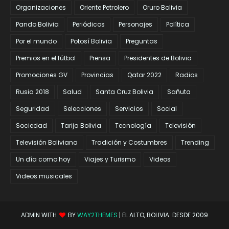
Organizaciones
Oriente Petrolero
Oruro Bolivia
Pando Bolivia
Periódicos
Personajes
Política
Por el mundo
Potosí Bolivia
Preguntas
Premios en el fútbol
Prensa
Presidentes de Bolivia
Promociones GV
Provincias
Qatar 2022
Radios
Rusia 2018
Salud
Santa Cruz Bolivia
Sañuta
Seguridad
Selecciones
Servicios
Social
Sociedad
Tarija Bolivia
Tecnología
Televisión
Televisión Boliviana
Tradición y Costumbres
Trending
Un día como hoy
Viajes y Turismo
Videos
Videos musicales
ADMIN WITH
BY
WAY2THEMES
| EL ALTO, BOLIVIA: DESDE 2009