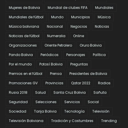
Mujeres de Bolivia
Mundial de clubes FIFA
Mundiales
Mundiales de fútbol
Mundo
Municipios
Música
Música boliviana
Nacional
Negocios
Noticias
Noticias de fútbol
Numeralia
Online
Organizaciones
Oriente Petrolero
Oruro Bolivia
Pando Bolivia
Periódicos
Personajes
Política
Por el mundo
Potosí Bolivia
Preguntas
Premios en el fútbol
Prensa
Presidentes de Bolivia
Promociones GV
Provincias
Qatar 2022
Radios
Rusia 2018
Salud
Santa Cruz Bolivia
Sañuta
Seguridad
Selecciones
Servicios
Social
Sociedad
Tarija Bolivia
Tecnología
Televisión
Televisión Boliviana
Tradición y Costumbres
Trending