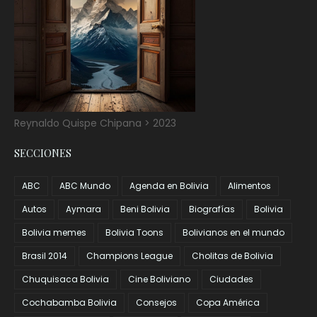
Reynaldo Quispe Chipana > 2023
SECCIONES
ABC
ABC Mundo
Agenda en Bolivia
Alimentos
Autos
Aymara
Beni Bolivia
Biografías
Bolivia
Bolivia memes
Bolivia Toons
Bolivianos en el mundo
Brasil 2014
Champions League
Cholitas de Bolivia
Chuquisaca Bolivia
Cine Boliviano
Ciudades
Cochabamba Bolivia
Consejos
Copa América