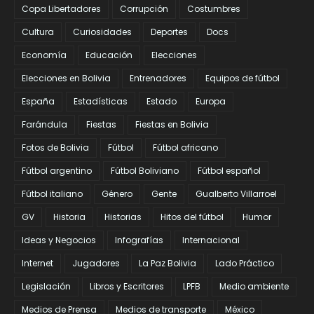
Copa Libertadores
Corrupción
Costumbres
Cultura
Curiosidades
Deportes
Docs
Economía
Educación
Elecciones
Elecciones en Bolivia
Entrenadores
Equipos de fútbol
España
Estadísticas
Estado
Europa
Farándula
Fiestas
Fiestas en Bolivia
Fotos de Bolivia
Fútbol
Fútbol africano
Fútbol argentino
Fútbol Boliviano
Fútbol español
Fútbol italiano
Género
Gente
Gualberto Villarroel
GV
Historia
Historias
Hitos del fútbol
Humor
Ideas y Negocios
Infografías
Internacional
Internet
Jugadores
La Paz Bolivia
Lado Práctico
Legislación
Libros y Escritores
LPFB
Medio ambiente
Medios de Prensa
Medios de transporte
México