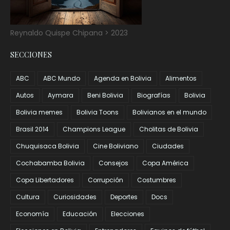
Reynaldo Quispe Chipana > 2023
SECCIONES
ABC
ABC Mundo
Agenda en Bolivia
Alimentos
Autos
Aymara
Beni Bolivia
Biografías
Bolivia
Bolivia memes
Bolivia Toons
Bolivianos en el mundo
Brasil 2014
Champions League
Cholitas de Bolivia
Chuquisaca Bolivia
Cine Boliviano
Ciudades
Cochabamba Bolivia
Consejos
Copa América
Copa Libertadores
Corrupción
Costumbres
Cultura
Curiosidades
Deportes
Docs
Economía
Educación
Elecciones