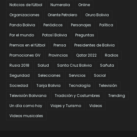
Noticias de fútbol
Numeralia
Online
Organizaciones
Oriente Petrolero
Oruro Bolivia
Pando Bolivia
Periódicos
Personajes
Política
Por el mundo
Potosí Bolivia
Preguntas
Premios en el fútbol
Prensa
Presidentes de Bolivia
Promociones GV
Provincias
Qatar 2022
Radios
Rusia 2018
Salud
Santa Cruz Bolivia
Sañuta
Seguridad
Selecciones
Servicios
Social
Sociedad
Tarija Bolivia
Tecnología
Televisión
Televisión Boliviana
Tradición y Costumbres
Trending
Un día como hoy
Viajes y Turismo
Videos
Videos musicales