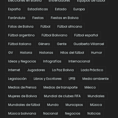
Elecciones en Bolivia
Entrenadores
Equipos de fútbol
España
Estadísticas
Estado
Europa
Farándula
Fiestas
Fiestas en Bolivia
Fotos de Bolivia
Fútbol
Fútbol africano
Fútbol argentino
Fútbol Boliviano
Fútbol español
Fútbol italiano
Género
Gente
Gualberto Villarroel
GV
Historia
Historias
Hitos del fútbol
Humor
Ideas y Negocios
Infografías
Internacional
Internet
Jugadores
La Paz Bolivia
Lado Práctico
Legislación
Libros y Escritores
LPFB
Medio ambiente
Medios de Prensa
Medios de transporte
México
Mujeres de Bolivia
Mundial de clubes FIFA
Mundiales
Mundiales de fútbol
Mundo
Municipios
Música
Música boliviana
Nacional
Negocios
Noticias