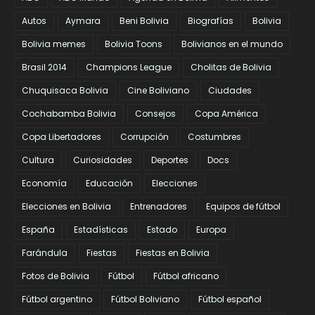
Autos
Aymara
Beni Bolivia
Biografías
Bolivia
Bolivia memes
Bolivia Toons
Bolivianos en el mundo
Brasil 2014
Champions League
Cholitas de Bolivia
Chuquisaca Bolivia
Cine Boliviano
Ciudades
Cochabamba Bolivia
Consejos
Copa América
Copa Libertadores
Corrupción
Costumbres
Cultura
Curiosidades
Deportes
Docs
Economía
Educación
Elecciones
Elecciones en Bolivia
Entrenadores
Equipos de fútbol
España
Estadísticas
Estado
Europa
Farándula
Fiestas
Fiestas en Bolivia
Fotos de Bolivia
Fútbol
Fútbol africano
Fútbol argentino
Fútbol Boliviano
Fútbol español