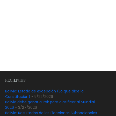
RECIENTES
Bolivia: Estado de excepción (Lo que dice la
Constitución)
- 5/22/2026
Bolivia debe ganar a Irak para clasificar al Mundial
2026
- 3/27/2026
Bolivia: Resultados de las Elecciones Subnacionales