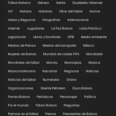
Fútbol italiano
Género
Gente
Gualberto Villarroel
GV
Historia
Historias
Hitos del fútbol
Humor
Ideas y Negocios
Infografías
Internacional
Internet
Jugadores
La Paz Bolivia
Lado Práctico
Legislación
Libros y Escritores
LPFB
Medio ambiente
Medios de Prensa
Medios de transporte
México
Mujeres de Bolivia
Mundial de clubes FIFA
Mundiales
Mundiales de fútbol
Mundo
Municipios
Música
Música boliviana
Nacional
Negocios
Noticias
Noticias de fútbol
Numeralia
Online
Organizaciones
Oriente Petrolero
Oruro Bolivia
Pando Bolivia
Periódicos
Personajes
Política
Por el mundo
Potosí Bolivia
Preguntas
Premios en el fútbol
Prensa
Presidentes de Bolivia