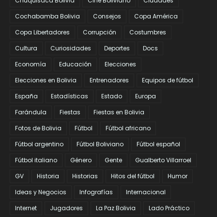
Chuquisaca Bolivia
Cine Boliviano
Ciudades
Cochabamba Bolivia
Consejos
Copa América
Copa Libertadores
Corrupción
Costumbres
Cultura
Curiosidades
Deportes
Docs
Economía
Educación
Elecciones
Elecciones en Bolivia
Entrenadores
Equipos de fútbol
España
Estadísticas
Estado
Europa
Farándula
Fiestas
Fiestas en Bolivia
Fotos de Bolivia
Fútbol
Fútbol africano
Fútbol argentino
Fútbol Boliviano
Fútbol español
Fútbol italiano
Género
Gente
Gualberto Villarroel
GV
Historia
Historias
Hitos del fútbol
Humor
Ideas y Negocios
Infografías
Internacional
Internet
Jugadores
La Paz Bolivia
Lado Práctico