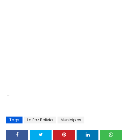
_
Tags
La Paz Bolivia
Municipios