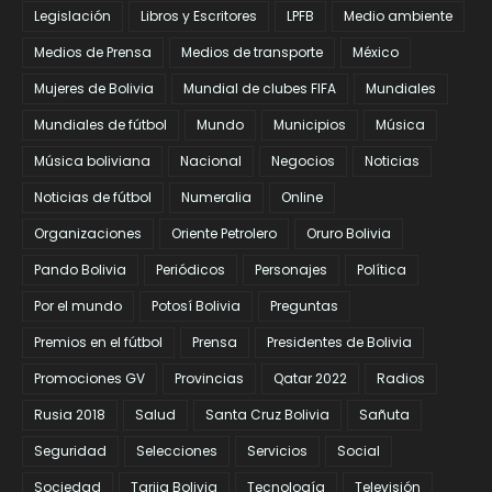
Legislación
Libros y Escritores
LPFB
Medio ambiente
Medios de Prensa
Medios de transporte
México
Mujeres de Bolivia
Mundial de clubes FIFA
Mundiales
Mundiales de fútbol
Mundo
Municipios
Música
Música boliviana
Nacional
Negocios
Noticias
Noticias de fútbol
Numeralia
Online
Organizaciones
Oriente Petrolero
Oruro Bolivia
Pando Bolivia
Periódicos
Personajes
Política
Por el mundo
Potosí Bolivia
Preguntas
Premios en el fútbol
Prensa
Presidentes de Bolivia
Promociones GV
Provincias
Qatar 2022
Radios
Rusia 2018
Salud
Santa Cruz Bolivia
Sañuta
Seguridad
Selecciones
Servicios
Social
Sociedad
Tarija Bolivia
Tecnología
Televisión