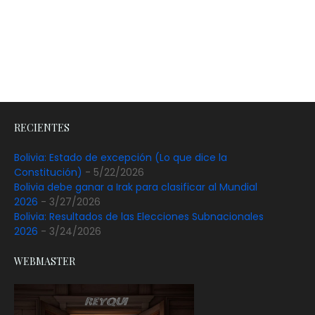
RECIENTES
Bolivia: Estado de excepción (Lo que dice la
Constitución)
- 5/22/2026
Bolivia debe ganar a Irak para clasificar al Mundial
2026
- 3/27/2026
Bolivia: Resultados de las Elecciones Subnacionales
2026
- 3/24/2026
WEBMASTER