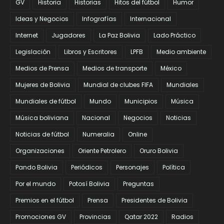
GV
Historia
Historias
Hitos del fútbol
Humor
Ideas y Negocios
Infografías
Internacional
Internet
Jugadores
La Paz Bolivia
Lado Práctico
Legislación
Libros y Escritores
LPFB
Medio ambiente
Medios de Prensa
Medios de transporte
México
Mujeres de Bolivia
Mundial de clubes FIFA
Mundiales
Mundiales de fútbol
Mundo
Municipios
Música
Música boliviana
Nacional
Negocios
Noticias
Noticias de fútbol
Numeralia
Online
Organizaciones
Oriente Petrolero
Oruro Bolivia
Pando Bolivia
Periódicos
Personajes
Política
Por el mundo
Potosí Bolivia
Preguntas
Premios en el fútbol
Prensa
Presidentes de Bolivia
Promociones GV
Provincias
Qatar 2022
Radios