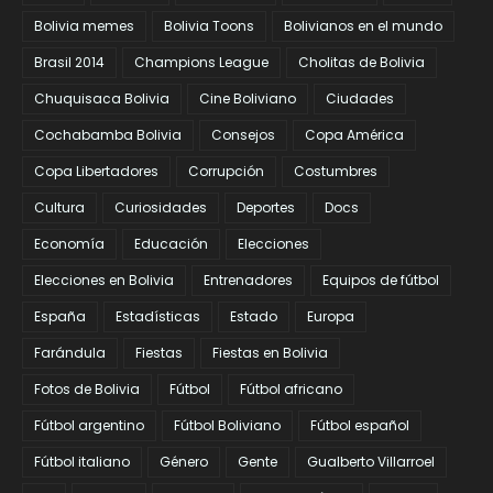
Bolivia memes
Bolivia Toons
Bolivianos en el mundo
Brasil 2014
Champions League
Cholitas de Bolivia
Chuquisaca Bolivia
Cine Boliviano
Ciudades
Cochabamba Bolivia
Consejos
Copa América
Copa Libertadores
Corrupción
Costumbres
Cultura
Curiosidades
Deportes
Docs
Economía
Educación
Elecciones
Elecciones en Bolivia
Entrenadores
Equipos de fútbol
España
Estadísticas
Estado
Europa
Farándula
Fiestas
Fiestas en Bolivia
Fotos de Bolivia
Fútbol
Fútbol africano
Fútbol argentino
Fútbol Boliviano
Fútbol español
Fútbol italiano
Género
Gente
Gualberto Villarroel