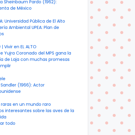
ia Sheinbaum Pardo (1962):
denta de México
A: Universidad Pública de El Alto
ería Ambiental UPEA: Plan de
os
| Vivir en EL ALTO
te Yujra Coronado del MPS gana la
día de Laja con muchas promesas
mplir
ele
Sandler (1966): Actor
ounidense
 raras en un mundo raro
os interesantes sobre las aves de la
ida
ar todo