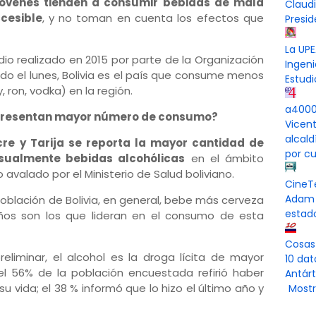
jóvenes tienden a consumir bebidas de mala
Claud
cesible
, y no toman en cuenta los efectos que
Presi
La UPE
io realizado en 2015 por parte de la Organización
Ingeni
ado el lunes, Bolivia es el país que consume menos
Estudi
, ron, vodka) en la región.
a4000 
 presentan mayor número de consumo?
Vicen
alcal
cre y Tarija se reporta la mayor cantidad de
por cu
ualmente bebidas alcohólicas
en el ámbito
 avalado por el Ministerio de Salud boliviano.
CineT
Adam 
población de Bolivia, en general, bebe más cerveza
estad
ños son los que lideran en el consumo de esta
Cosas
reliminar, el alcohol es la droga lícita de mayor
10 dat
el 56% de la población encuestada refirió haber
Antárt
 vida; el 38 % informó que lo hizo el último año y
Mostr