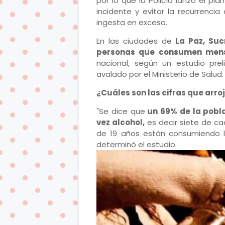
por lo que la Policía lanzó el pla
incidente y evitar la recurrenci
ingesta en exceso.
En las ciudades de
La Paz, Suc
personas que consumen mens
nacional, según un estudio prel
avalado por el Ministerio de Salud.
¿Cuáles son las cifras que arroj
"Se dice que
un 69% de la pobl
vez alcohol,
es decir siete de ca
de 19 años están consumiendo li
determinó el estudio.