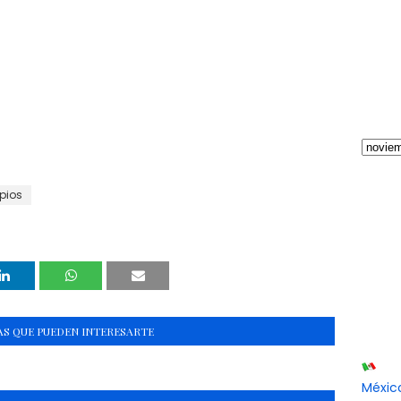
pios
S QUE PUEDEN INTERESARTE
Méxic