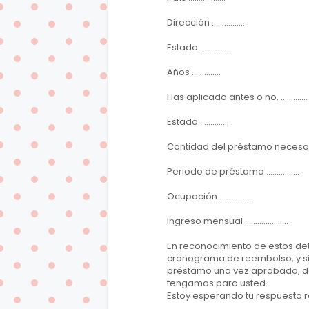
Dirección ................
Estado ...............
Años ..............
Has aplicado antes o no. .............
Estado ..............
Cantidad del préstamo necesaria. ....
Periodo de préstamo ................
Ocupación.................
Ingreso mensual .....................
En reconocimiento de estos det
cronograma de reembolso, y si
préstamo una vez aprobado, d
tengamos para usted.
Estoy esperando tu respuesta r