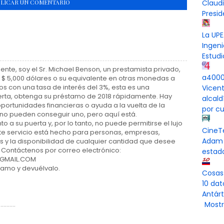
BLICAR UN COMENTARIO
Claud
Presi
La UPE
Ingeni
Estudi
e, soy el Sr. Michael Benson, un prestamista privado,
a4000 
$ 5,000 dólares o su equivalente en otras monedas a
s con una tasa de interés del 3%, esta es una
Vicen
uerta, obtenga su préstamo de 2018 rápidamente. Hay
alcal
portunidades financieras o ayuda a la vuelta de la
por cu
í no pueden conseguir uno, pero aquí está.
 a su puerta y, por lo tanto, no puede permitirse el lujo
CineT
te servicio está hecho para personas, empresas,
Adam 
 y la disponibilidad de cualquier cantidad que desee
 Contáctenos por correo electrónico:
estad
GMAIL.COM
stamo y devuélvalo.
Cosas
10 dat
Antárt
......
Mostr