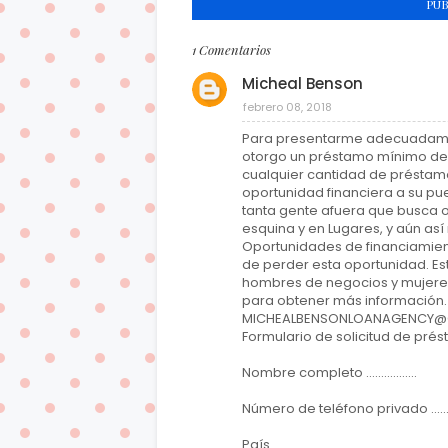
PU
1 Comentarios
Micheal Benson
febrero 08, 2018
Para presentarme adecuadament
otorgo un préstamo mínimo de 
cualquier cantidad de préstamo
oportunidad financiera a su p
tanta gente afuera que busca o
esquina y en Lugares, y aún as
Oportunidades de financiamiento
de perder esta oportunidad. Es
hombres de negocios y mujeres
para obtener más información.
MICHEALBENSONLOANAGENCY@
Formulario de solicitud de pré
Nombre completo .................
Número de teléfono privado ..........
País ..................