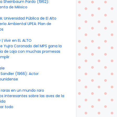
ia Sheinbaum Pardo (1962):
denta de México
A: Universidad Pública de El Alto
ería Ambiental UPEA: Plan de
os
| Vivir en EL ALTO
te Yujra Coronado del MPS gana la
día de Laja con muchas promesas
mplir
ele
Sandler (1966): Actor
ounidense
 raras en un mundo raro
os interesantes sobre las aves de la
ida
ar todo