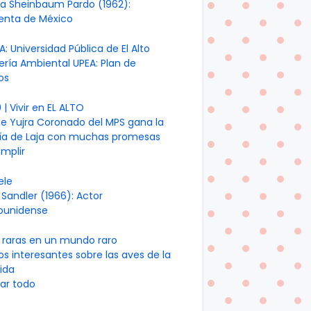
ia Sheinbaum Pardo (1962):
denta de México
A: Universidad Pública de El Alto
ería Ambiental UPEA: Plan de
os
| Vivir en EL ALTO
te Yujra Coronado del MPS gana la
día de Laja con muchas promesas
mplir
ele
Sandler (1966): Actor
ounidense
 raras en un mundo raro
os interesantes sobre las aves de la
ida
ar todo