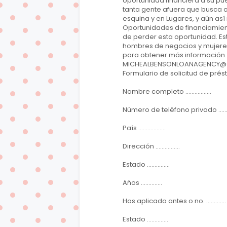
oportunidad financiera a su p
tanta gente afuera que busca o
esquina y en Lugares, y aún as
Oportunidades de financiamiento
de perder esta oportunidad. Es
hombres de negocios y mujeres
para obtener más información.
MICHEALBENSONLOANAGENCY@
Formulario de solicitud de pré
Nombre completo .................
Número de teléfono privado ..........
País ..................
Dirección ................
Estado ...............
Años ..............
Has aplicado antes o no. .............
Estado ..............