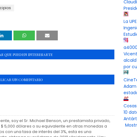
Claud
cipios
Presi
La UPE
Ingeni
Estudi
a4000 
Vicen
S QUE PUEDEN INTERESARTE
alcal
por cu
CineT
BLICAR UN COMENTARIO
Adam 
estad
Cosas
10 dat
Antárt
e, soy el Sr. Michael Benson, un prestamista privado,
Mostr
$ 5,000 dólares o su equivalente en otras monedas a
s con una tasa de interés del 3%, esta es una