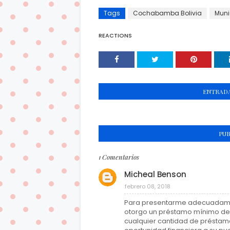
Tags
Cochabamba Bolivia
Muni
REACTIONS
ENTRADA
PU
1 Comentarios
Micheal Benson
febrero 08, 2018
Para presentarme adecuadament
otorgo un préstamo mínimo de 
cualquier cantidad de préstamo