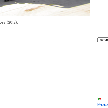
es (2012).
Méxic