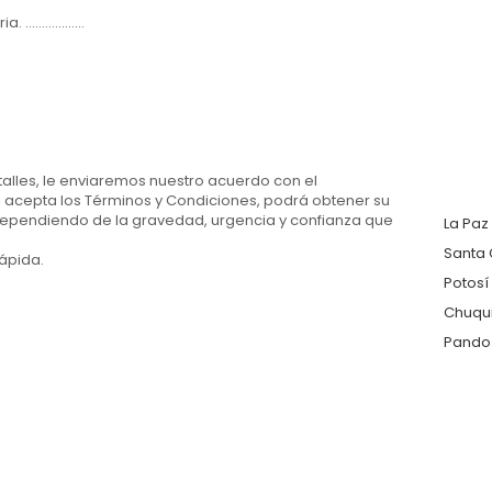
..............
alles, le enviaremos nuestro acuerdo con el
 acepta los Términos y Condiciones, podrá obtener su
ependiendo de la gravedad, urgencia y confianza que
La Paz
Santa 
ápida.
Potosí
Chuqu
Pando