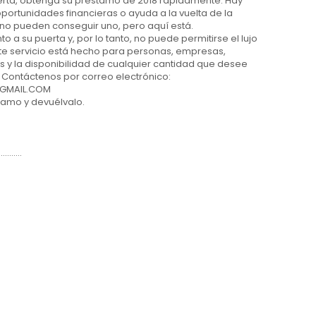
uerta, obtenga su préstamo de 2018 rápidamente. Hay
portunidades financieras o ayuda a la vuelta de la
í no pueden conseguir uno, pero aquí está.
 a su puerta y, por lo tanto, no puede permitirse el lujo
te servicio está hecho para personas, empresas,
 y la disponibilidad de cualquier cantidad que desee
 Contáctenos por correo electrónico:
GMAIL.COM
stamo y devuélvalo.
......