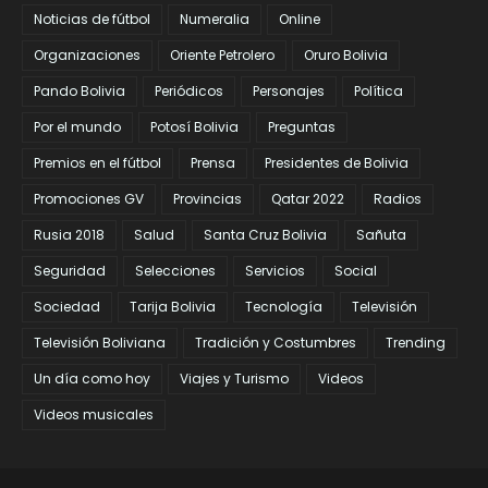
Noticias de fútbol
Numeralia
Online
Organizaciones
Oriente Petrolero
Oruro Bolivia
Pando Bolivia
Periódicos
Personajes
Política
Por el mundo
Potosí Bolivia
Preguntas
Premios en el fútbol
Prensa
Presidentes de Bolivia
Promociones GV
Provincias
Qatar 2022
Radios
Rusia 2018
Salud
Santa Cruz Bolivia
Sañuta
Seguridad
Selecciones
Servicios
Social
Sociedad
Tarija Bolivia
Tecnología
Televisión
Televisión Boliviana
Tradición y Costumbres
Trending
Un día como hoy
Viajes y Turismo
Videos
Videos musicales