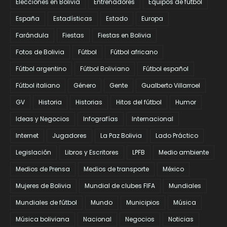
Elecciones en Bolivia
Entrenadores
Equipos de fútbol
España
Estadísticas
Estado
Europa
Farándula
Fiestas
Fiestas en Bolivia
Fotos de Bolivia
Fútbol
Fútbol africano
Fútbol argentino
Fútbol Boliviano
Fútbol español
Fútbol italiano
Género
Gente
Gualberto Villarroel
GV
Historia
Historias
Hitos del fútbol
Humor
Ideas y Negocios
Infografías
Internacional
Internet
Jugadores
La Paz Bolivia
Lado Práctico
Legislación
Libros y Escritores
LPFB
Medio ambiente
Medios de Prensa
Medios de transporte
México
Mujeres de Bolivia
Mundial de clubes FIFA
Mundiales
Mundiales de fútbol
Mundo
Municipios
Música
Música boliviana
Nacional
Negocios
Noticias