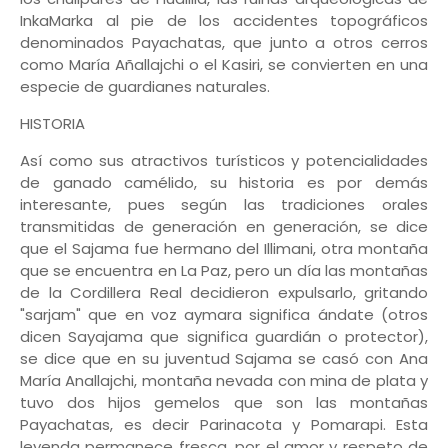
InkaMarka al pie de los accidentes topográficos
denominados Payachatas, que junto a otros cerros
como María Añallajchi o el Kasiri, se convierten en una
especie de guardianes naturales.
HISTORIA
Así como sus atractivos turísticos y potencialidades
de ganado camélido, su historia es por demás
interesante, pues según las tradiciones orales
transmitidas de generación en generación, se dice
que el Sajama fue hermano del Illimani, otra montaña
que se encuentra en La Paz, pero un día las montañas
de la Cordillera Real decidieron expulsarlo, gritando
"sarjam" que en voz aymara significa ándate (otros
dicen Sayajama que significa guardián o protector),
se dice que en su juventud Sajama se casó con Ana
María Anallajchi, montaña nevada con mina de plata y
tuvo dos hijos gemelos que son las montañas
Payachatas, es decir Parinacota y Pomarapi. Esta
leyenda permanece fresca, por el amor y respeto de