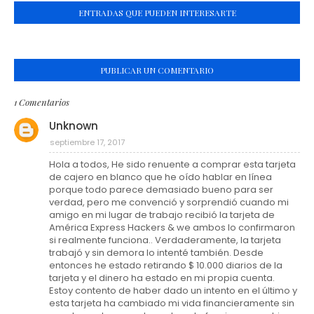
ENTRADAS QUE PUEDEN INTERESARTE
PUBLICAR UN COMENTARIO
1 Comentarios
Unknown
septiembre 17, 2017
Hola a todos, He sido renuente a comprar esta tarjeta
de cajero en blanco que he oído hablar en línea
porque todo parece demasiado bueno para ser
verdad, pero me convenció y sorprendió cuando mi
amigo en mi lugar de trabajo recibió la tarjeta de
América Express Hackers & we ambos lo confirmaron
si realmente funciona.. Verdaderamente, la tarjeta
trabajó y sin demora lo intenté también. Desde
entonces he estado retirando $ 10.000 diarios de la
tarjeta y el dinero ha estado en mi propia cuenta.
Estoy contento de haber dado un intento en el último y
esta tarjeta ha cambiado mi vida financieramente sin