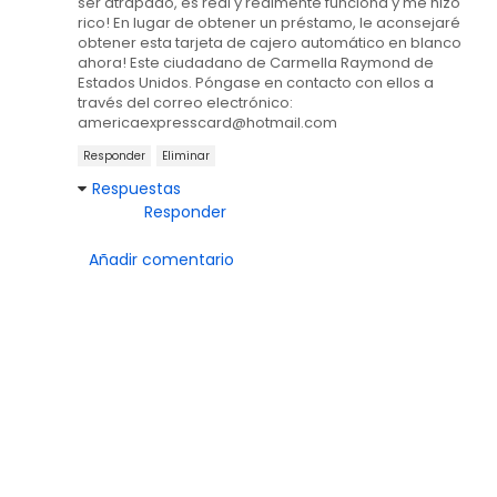
ser atrapado, es real y realmente funciona y me hizo
rico! En lugar de obtener un préstamo, le aconsejaré
obtener esta tarjeta de cajero automático en blanco
ahora! Este ciudadano de Carmella Raymond de
Estados Unidos. Póngase en contacto con ellos a
través del correo electrónico:
americaexpresscard@hotmail.com
Responder
Eliminar
Respuestas
Responder
Añadir comentario