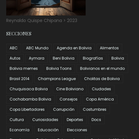
Reynaldo Quispe Chipana > 2023
SECCIONES
ABC
ABC Mundo
Agenda en Bolivia
Alimentos
Autos
Aymara
Beni Bolivia
Biografías
Bolivia
Bolivia memes
Bolivia Toons
Bolivianos en el mundo
Brasil 2014
Champions League
Cholitas de Bolivia
Chuquisaca Bolivia
Cine Boliviano
Ciudades
Cochabamba Bolivia
Consejos
Copa América
Copa Libertadores
Corrupción
Costumbres
Cultura
Curiosidades
Deportes
Docs
Economía
Educación
Elecciones