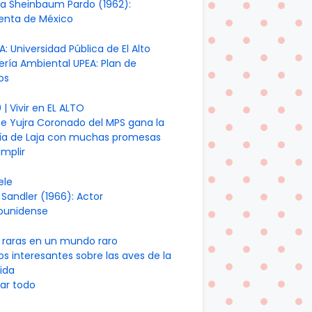
ia Sheinbaum Pardo (1962):
denta de México
A: Universidad Pública de El Alto
ería Ambiental UPEA: Plan de
os
| Vivir en EL ALTO
te Yujra Coronado del MPS gana la
día de Laja con muchas promesas
mplir
ele
Sandler (1966): Actor
ounidense
 raras en un mundo raro
os interesantes sobre las aves de la
ida
ar todo