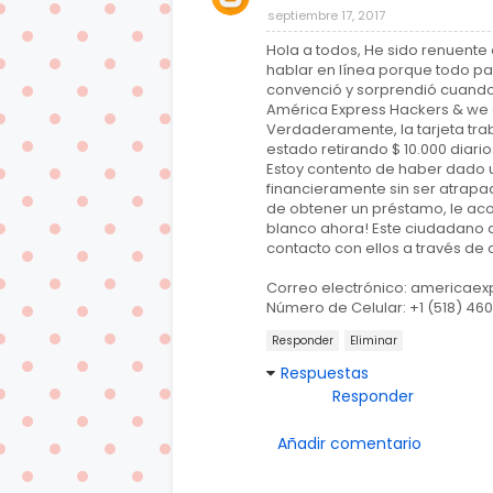
septiembre 17, 2017
Hola a todos, He sido renuente
hablar en línea porque todo 
convenció y sorprendió cuando 
América Express Hackers & we 
Verdaderamente, la tarjeta tra
estado retirando $ 10.000 diario
Estoy contento de haber dado un
financieramente sin ser atrapad
de obtener un préstamo, le aco
blanco ahora! Este ciudadano
contacto con ellos a través de 
Correo electrónico: americae
Número de Celular: +1 (518) 46
Responder
Eliminar
Respuestas
Responder
Añadir comentario