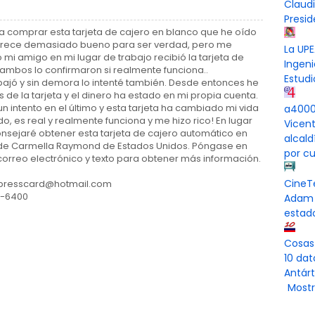
Claud
Presi
 a comprar esta tarjeta de cajero en blanco que he oído
parece demasiado bueno para ser verdad, pero me
La UPE
mi amigo en mi lugar de trabajo recibió la tarjeta de
Ingeni
ambos lo confirmaron si realmente funciona..
Estudi
bajó y sin demora lo intenté también. Desde entonces he
s de la tarjeta y el dinero ha estado en mi propia cuenta.
 intento en el último y esta tarjeta ha cambiado mi vida
a4000 
o, es real y realmente funciona y me hizo rico! En lugar
Vicen
nsejaré obtener esta tarjeta de cajero automático en
alcal
 de Carmella Raymond de Estados Unidos. Póngase en
por cu
correo electrónico y texto para obtener más información.
CineT
xpresscard@hotmail.com
0-6400
Adam 
estad
Cosas
10 dat
Antárt
Mostr