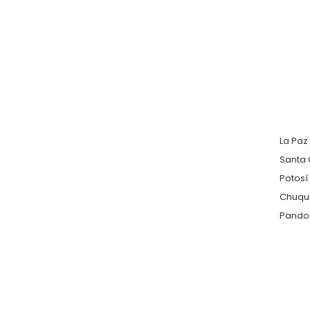
La Paz
Santa 
Potosí
Chuqu
Pando