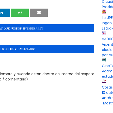
Claud
Presi
La UPE
Ingeni
Estudi
S QUE PUEDEN INTERESARTE
a4000 
Vicen
BLICAR UN COMENTARIO
alcal
por cu
CineT
Adam 
siempre y cuando están dentro del marco del respeto
estad
ta / comentario)
Cosas
10 dat
Antárt
Mostr