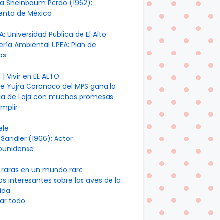
ia Sheinbaum Pardo (1962):
denta de México
A: Universidad Pública de El Alto
ería Ambiental UPEA: Plan de
os
| Vivir en EL ALTO
te Yujra Coronado del MPS gana la
día de Laja con muchas promesas
mplir
ele
Sandler (1966): Actor
ounidense
 raras en un mundo raro
os interesantes sobre las aves de la
ida
ar todo