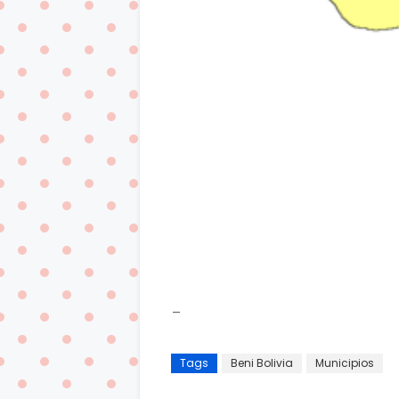
_
Tags
Beni Bolivia
Municipios