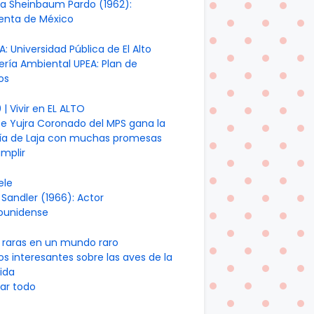
ia Sheinbaum Pardo (1962):
denta de México
A: Universidad Pública de El Alto
ería Ambiental UPEA: Plan de
os
| Vivir en EL ALTO
te Yujra Coronado del MPS gana la
día de Laja con muchas promesas
mplir
ele
Sandler (1966): Actor
ounidense
 raras en un mundo raro
os interesantes sobre las aves de la
ida
ar todo