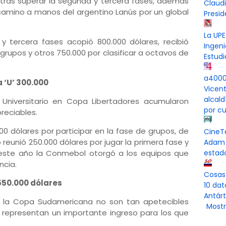
ras superar la segunda y tercera fases, además
Claud
 camino a manos del argentino Lanús por un global
Presi
La UPE
y tercera fases acopió 800.000 dólares, recibió
Ingeni
e grupos y otros 750.000 por clasificar a octavos de
Estudi
a4000 
a ‘U’ 300.000
Vicen
alcal
niversitario en Copa Libertadores acumularon
por cu
eciables.
00 dólares por participar en la fase de grupos, de
CineT
 reunió 250.000 dólares por jugar la primera fase y
Adam 
 este año la Conmebol otorgó a los equipos que
estad
ncia.
Cosas
 550.000 dólares
10 dat
Antárt
en la Copa Sudamericana no son tan apetecibles
Mostr
 representan un importante ingreso para los que