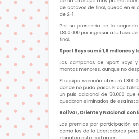
de un arranque muy prometedor t
de octavos de final, quedó en el
de 2-1.
Por su presencia en la segunda 
1.800.000 por ingresar a la fase d
final.
Sport Boys sumó 1,8 millones y l
Las campañas de Sport Boys y U
montos menores, aunque no despr
El equipo warneño atesoró 1.800.0
donde no pudo pasar. El capitalino
un puls adicional de 50.000 que
quedaran eliminados de esa insta
Bolívar, Oriente y Nacional con
Los premios por participación 
como los de la Libertadores pero
disputan este certamen.