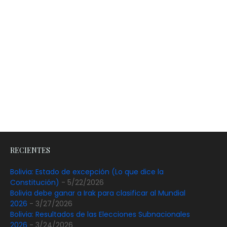
RECIENTES
Bolivia: Estado de excepción (Lo que dice la
Constitución)
- 5/22/2026
Bolivia debe ganar a Irak para clasificar al Mundial
2026
- 3/27/2026
Bolivia: Resultados de las Elecciones Subnacionales
2026
- 3/24/2026