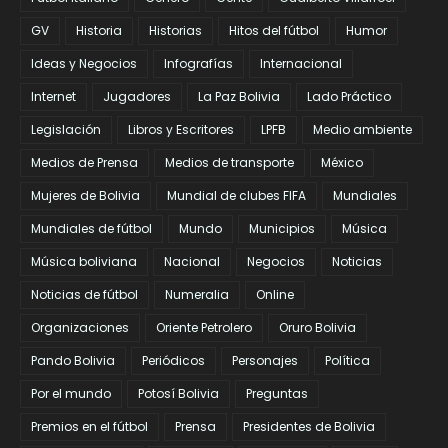
GV
Historia
Historias
Hitos del fútbol
Humor
Ideas y Negocios
Infografías
Internacional
Internet
Jugadores
La Paz Bolivia
Lado Práctico
Legislación
Libros y Escritores
LPFB
Medio ambiente
Medios de Prensa
Medios de transporte
México
Mujeres de Bolivia
Mundial de clubes FIFA
Mundiales
Mundiales de fútbol
Mundo
Municipios
Música
Música boliviana
Nacional
Negocios
Noticias
Noticias de fútbol
Numeralia
Online
Organizaciones
Oriente Petrolero
Oruro Bolivia
Pando Bolivia
Periódicos
Personajes
Política
Por el mundo
Potosí Bolivia
Preguntas
Premios en el fútbol
Prensa
Presidentes de Bolivia