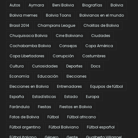
Autos
Aymara
Beni Bolivia
Biografías
Bolivia
Bolivia memes
Bolivia Toons
Bolivianos en el mundo
Brasil 2014
Champions League
Cholitas de Bolivia
Chuquisaca Bolivia
Cine Boliviano
Ciudades
Cochabamba Bolivia
Consejos
Copa América
Copa Libertadores
Corrupción
Costumbres
Cultura
Curiosidades
Deportes
Docs
Economía
Educación
Elecciones
Elecciones en Bolivia
Entrenadores
Equipos de fútbol
España
Estadísticas
Estado
Europa
Farándula
Fiestas
Fiestas en Bolivia
Fotos de Bolivia
Fútbol
Fútbol africano
Fútbol argentino
Fútbol Boliviano
Fútbol español
Fútbol italiano
Género
Gente
Gualberto Villarroel