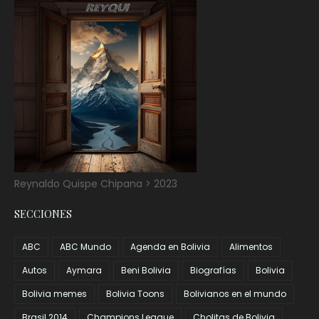
Reynaldo Quispe Chipana > 2023
SECCIONES
ABC
ABC Mundo
Agenda en Bolivia
Alimentos
Autos
Aymara
Beni Bolivia
Biografías
Bolivia
Bolivia memes
Bolivia Toons
Bolivianos en el mundo
Brasil 2014
Champions League
Cholitas de Bolivia