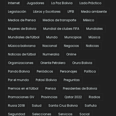
Internet
Jugadores
La Paz Bolivia
Lado Práctico
Legislación
Libros y Escritores
LPFB
Medio ambiente
Medios de Prensa
Medios de transporte
México
Mujeres de Bolivia
Mundial de clubes FIFA
Mundiales
Mundiales de fútbol
Mundo
Municipios
Música
Música boliviana
Nacional
Negocios
Noticias
Noticias de fútbol
Numeralia
Online
Organizaciones
Oriente Petrolero
Oruro Bolivia
Pando Bolivia
Periódicos
Personajes
Política
Por el mundo
Potosí Bolivia
Preguntas
Premios en el fútbol
Prensa
Presidentes de Bolivia
Promociones GV
Provincias
Qatar 2022
Radios
Rusia 2018
Salud
Santa Cruz Bolivia
Sañuta
Seguridad
Selecciones
Servicios
Social