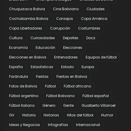
Chuquisaca Bolivia
Cine Boliviano
Ciudades
Cochabamba Bolivia
Consejos
Copa América
Copa Libertadores
Corrupción
Costumbres
Cultura
Curiosidades
Deportes
Docs
Economía
Educación
Elecciones
Elecciones en Bolivia
Entrenadores
Equipos de fútbol
España
Estadísticas
Estado
Europa
Farándula
Fiestas
Fiestas en Bolivia
Fotos de Bolivia
Fútbol
Fútbol africano
Fútbol argentino
Fútbol Boliviano
Fútbol español
Fútbol italiano
Género
Gente
Gualberto Villarroel
GV
Historia
Historias
Hitos del fútbol
Humor
Ideas y Negocios
Infografías
Internacional