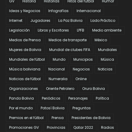
GV
Historia
Historias
Hitos del fútbol
Humor
Ideas y Negocios
Infografías
Internacional
Internet
Jugadores
La Paz Bolivia
Lado Práctico
Legislación
Libros y Escritores
LPFB
Medio ambiente
Medios de Prensa
Medios de transporte
México
Mujeres de Bolivia
Mundial de clubes FIFA
Mundiales
Mundiales de fútbol
Mundo
Municipios
Música
Música boliviana
Nacional
Negocios
Noticias
Noticias de fútbol
Numeralia
Online
Organizaciones
Oriente Petrolero
Oruro Bolivia
Pando Bolivia
Periódicos
Personajes
Política
Por el mundo
Potosí Bolivia
Preguntas
Premios en el fútbol
Prensa
Presidentes de Bolivia
Promociones GV
Provincias
Qatar 2022
Radios