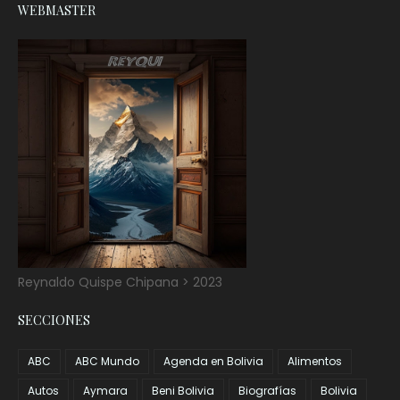
WEBMASTER
Reynaldo Quispe Chipana > 2023
SECCIONES
ABC
ABC Mundo
Agenda en Bolivia
Alimentos
Autos
Aymara
Beni Bolivia
Biografías
Bolivia