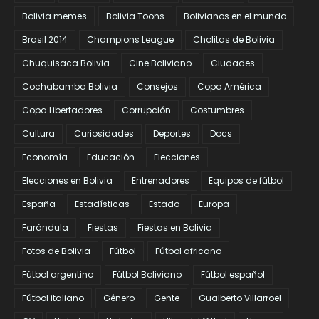
Bolivia memes
Bolivia Toons
Bolivianos en el mundo
Brasil 2014
Champions League
Cholitas de Bolivia
Chuquisaca Bolivia
Cine Boliviano
Ciudades
Cochabamba Bolivia
Consejos
Copa América
Copa Libertadores
Corrupción
Costumbres
Cultura
Curiosidades
Deportes
Docs
Economía
Educación
Elecciones
Elecciones en Bolivia
Entrenadores
Equipos de fútbol
España
Estadísticas
Estado
Europa
Farándula
Fiestas
Fiestas en Bolivia
Fotos de Bolivia
Fútbol
Fútbol africano
Fútbol argentino
Fútbol Boliviano
Fútbol español
Fútbol italiano
Género
Gente
Gualberto Villarroel