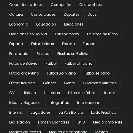
Copa Libertadores
Corrupción
Costumbres
Cultura
Curiosidades
Deportes
Docs
Economía
Educación
Elecciones
Elecciones en Bolivia
Entrenadores
Equipos de fútbol
España
Estadísticas
Estado
Europa
Farándula
Fiestas
Fiestas en Bolivia
Fotos de Bolivia
Fútbol
Fútbol africano
Fútbol argentino
Fútbol Boliviano
Fútbol español
Fútbol italiano
Género
Gente
Gualberto Villarroel
GV
Historia
Historias
Hitos del fútbol
Humor
Ideas y Negocios
Infografías
Internacional
Internet
Jugadores
La Paz Bolivia
Lado Práctico
Legislación
Libros y Escritores
LPFB
Medio ambiente
Medios de Prensa
Medios de transporte
México