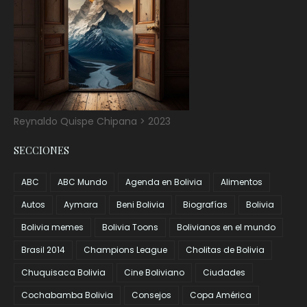
Reynaldo Quispe Chipana > 2023
SECCIONES
ABC
ABC Mundo
Agenda en Bolivia
Alimentos
Autos
Aymara
Beni Bolivia
Biografías
Bolivia
Bolivia memes
Bolivia Toons
Bolivianos en el mundo
Brasil 2014
Champions League
Cholitas de Bolivia
Chuquisaca Bolivia
Cine Boliviano
Ciudades
Cochabamba Bolivia
Consejos
Copa América