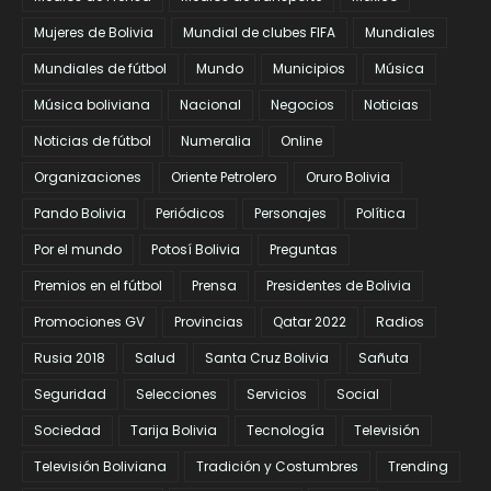
Mujeres de Bolivia
Mundial de clubes FIFA
Mundiales
Mundiales de fútbol
Mundo
Municipios
Música
Música boliviana
Nacional
Negocios
Noticias
Noticias de fútbol
Numeralia
Online
Organizaciones
Oriente Petrolero
Oruro Bolivia
Pando Bolivia
Periódicos
Personajes
Política
Por el mundo
Potosí Bolivia
Preguntas
Premios en el fútbol
Prensa
Presidentes de Bolivia
Promociones GV
Provincias
Qatar 2022
Radios
Rusia 2018
Salud
Santa Cruz Bolivia
Sañuta
Seguridad
Selecciones
Servicios
Social
Sociedad
Tarija Bolivia
Tecnología
Televisión
Televisión Boliviana
Tradición y Costumbres
Trending