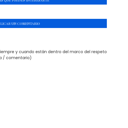
S QUE PUEDEN INTERESARTE
BLICAR UN COMENTARIO
siempre y cuando están dentro del marco del respeto
ta / comentario)