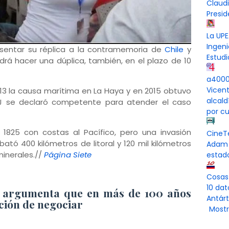
Claud
Presi
La UPE
Ingeni
esentar su réplica a la contramemoria de
Chile
y
Estudi
drá hacer una dúplica, también, en el plazo de 10
a4000 
Vicen
2013 la causa marítima en La Haya y en 2015 obtuvo
alcal
CIJ se declaró competente para atender el caso
por cu
825 con costas al Pacífico, pero una invasión
CineT
bató 400 kilómetros de litoral y 120 mil kilómetros
Adam 
minerales.//
Página Siete
estad
Cosas
10 dat
 argumenta que en más de 100 años
Antárt
ción de negociar
Mostr