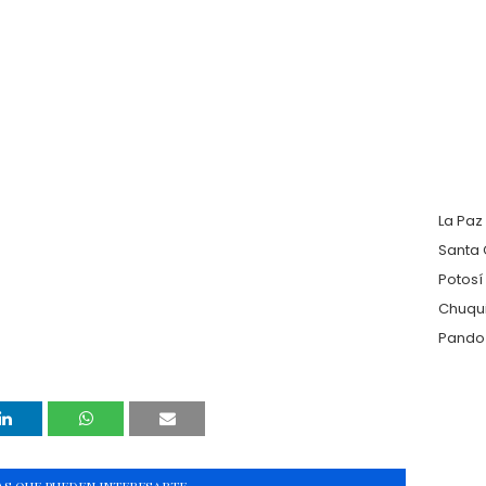
La Paz
Santa 
Potosí
Chuqu
Pando