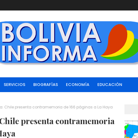
SERVICIOS
BIOGRAFÍAS
ECONOMÍA
EDUCACIÓN
 Chile presenta contramemoria de 166 páginas a La Haya
Chile presenta contramemoria
Haya