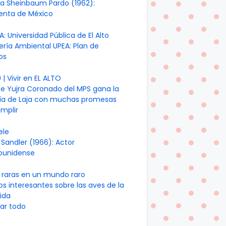
ia Sheinbaum Pardo (1962):
denta de México
A: Universidad Pública de El Alto
ería Ambiental UPEA: Plan de
os
| Vivir en EL ALTO
te Yujra Coronado del MPS gana la
día de Laja con muchas promesas
mplir
ele
Sandler (1966): Actor
ounidense
 raras en un mundo raro
os interesantes sobre las aves de la
ida
ar todo