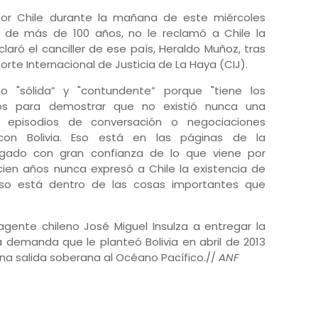
or Chile durante la mañana de este miércoles
go de más de 100 años, no le reclamó a Chile la
laró el canciller de ese país, Heraldo Muñoz, tras
rte Internacional de Justicia de La Haya (CIJ).
o "sólida” y "contundente” porque "tiene los
icos para demostrar que no existió nunca una
s episodios de conversación o negociaciones
con Bolivia. Eso está en las páginas de la
gado con gran confianza de lo que viene por
cien años nunca expresó a Chile la existencia de
eso está dentro de las cosas importantes que
ente chileno José Miguel Insulza a entregar la
demanda que le planteó Bolivia en abril de 2013
una salida soberana al Océano Pacífico.//
ANF