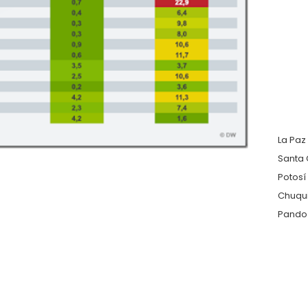
La Paz
Santa 
Potosí
Chuqu
Pando