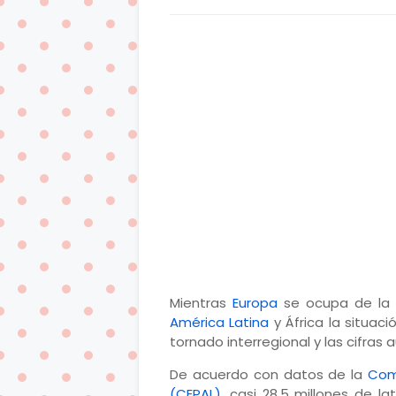
Mientras
Europa
se ocupa de la 
América Latina
y África la situac
tornado interregional y las cifras
De acuerdo con datos de la
Com
(CEPAL)
, casi 28,5 millones de l