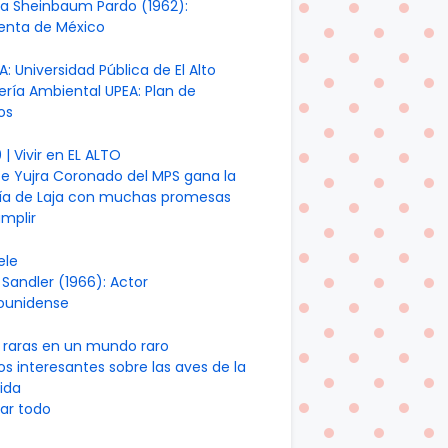
ia Sheinbaum Pardo (1962):
denta de México
A: Universidad Pública de El Alto
ería Ambiental UPEA: Plan de
os
| Vivir en EL ALTO
te Yujra Coronado del MPS gana la
día de Laja con muchas promesas
mplir
ele
Sandler (1966): Actor
ounidense
 raras en un mundo raro
os interesantes sobre las aves de la
ida
ar todo