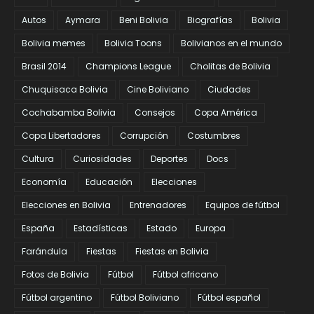
Autos
Aymara
Beni Bolivia
Biografías
Bolivia
Bolivia memes
Bolivia Toons
Bolivianos en el mundo
Brasil 2014
Champions League
Cholitas de Bolivia
Chuquisaca Bolivia
Cine Boliviano
Ciudades
Cochabamba Bolivia
Consejos
Copa América
Copa Libertadores
Corrupción
Costumbres
Cultura
Curiosidades
Deportes
Docs
Economía
Educación
Elecciones
Elecciones en Bolivia
Entrenadores
Equipos de fútbol
España
Estadísticas
Estado
Europa
Farándula
Fiestas
Fiestas en Bolivia
Fotos de Bolivia
Fútbol
Fútbol africano
Fútbol argentino
Fútbol Boliviano
Fútbol español