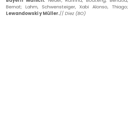
Bayern Múnich:
Neuer, Rafinha, Boateng, Benatia,
Bernat; Lahm, Schwensteiger, Xabi Alonso, Thiago;
Lewandowski y Müller.
//
Diez (BO)