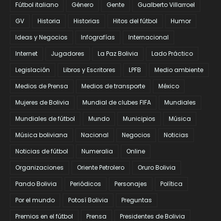
Fútbol italiano
Género
Gente
Gualberto Villarroel
GV
Historia
Historias
Hitos del fútbol
Humor
Ideas y Negocios
Infografías
Internacional
Internet
Jugadores
La Paz Bolivia
Lado Práctico
Legislación
Libros y Escritores
LPFB
Medio ambiente
Medios de Prensa
Medios de transporte
México
Mujeres de Bolivia
Mundial de clubes FIFA
Mundiales
Mundiales de fútbol
Mundo
Municipios
Música
Música boliviana
Nacional
Negocios
Noticias
Noticias de fútbol
Numeralia
Online
Organizaciones
Oriente Petrolero
Oruro Bolivia
Pando Bolivia
Periódicos
Personajes
Política
Por el mundo
Potosí Bolivia
Preguntas
Premios en el fútbol
Prensa
Presidentes de Bolivia