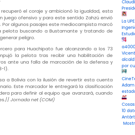
Claud
Presi
recuperó el coraje y ambicionó la igualdad, esta
n juego ofensivo y para este sentido Zahzú envió
La UPE
a. Por algunos pasajes este mediocampista marcó
Ingeni
 la pelota buscando a Bustamante y tratando de
Estudi
generar peligro.
a4000 
tercero para Huachipato fue alcanzando a los 73
Vicen
ujó la pelota tras recibir una habilitación de
alcal
s ante una falla de marcación de la defensa y
por cu
-1).
CineT
 a Bolivia con la ilusión de revertir esta cuenta
Adam 
nario. Este marcador le entregará la clasificación
estad
ndera para definir al equipo que avanzará, cuando
s.//
Jornada net (COM)
Cosas
10 dat
Antárt
Mostr