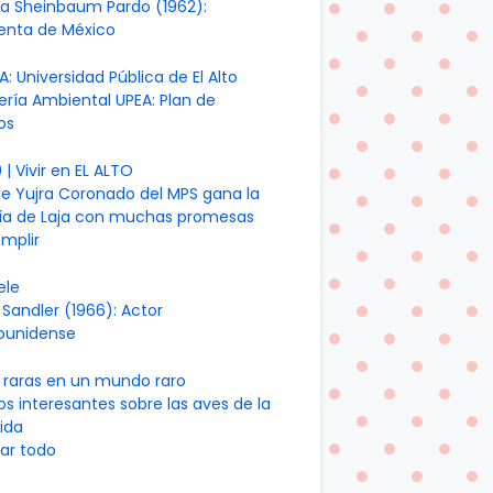
ia Sheinbaum Pardo (1962):
denta de México
A: Universidad Pública de El Alto
ería Ambiental UPEA: Plan de
os
| Vivir en EL ALTO
te Yujra Coronado del MPS gana la
día de Laja con muchas promesas
mplir
ele
Sandler (1966): Actor
ounidense
 raras en un mundo raro
os interesantes sobre las aves de la
ida
ar todo