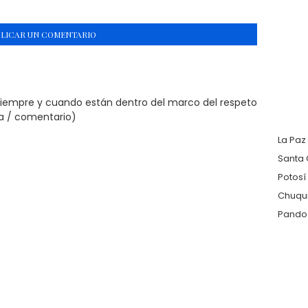
BLICAR UN COMENTARIO
siempre y cuando están dentro del marco del respeto
ta / comentario)
La Paz
Santa 
Potosí
Chuqu
Pando