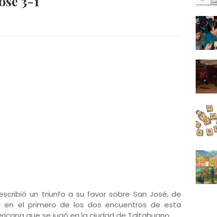
osé 3-1
escribió un triunfo a su favor sobre San José, de
er en el primero de los dos encuentros de esta
icana que se jugó en la ciudad de Taltahuano.