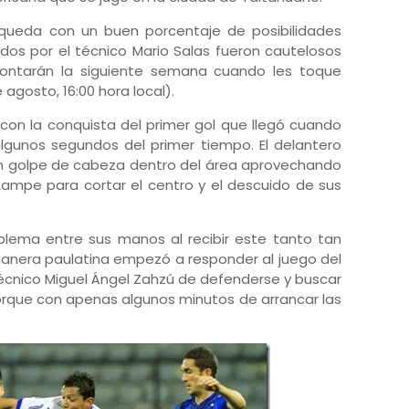
queda con un buen porcentaje de posibilidades
gidos por el técnico Mario Salas fueron cautelosos
frontarán la siguiente semana cuando les toque
 agosto, 16:00 hora local).
on la conquista del primer gol que llegó cuando
lgunos segundos del primer tiempo. El delantero
un golpe de cabeza dentro del área aprovechando
 Lampe para cortar el centro y el descuido de sus
blema entre sus manos al recibir este tanto tan
manera paulatina empezó a responder al juego del
l técnico Miguel Ángel Zahzú de defenderse y buscar
orque con apenas algunos minutos de arrancar las