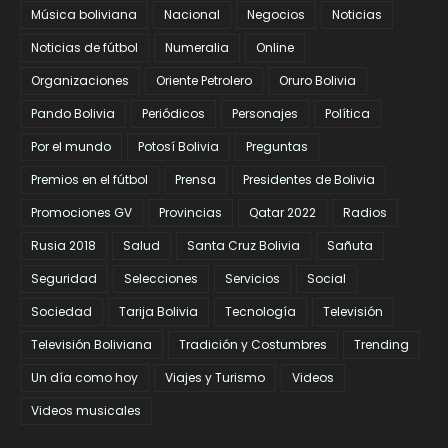
Música boliviana
Nacional
Negocios
Noticias
Noticias de fútbol
Numeralia
Online
Organizaciones
Oriente Petrolero
Oruro Bolivia
Pando Bolivia
Periódicos
Personajes
Política
Por el mundo
Potosí Bolivia
Preguntas
Premios en el fútbol
Prensa
Presidentes de Bolivia
Promociones GV
Provincias
Qatar 2022
Radios
Rusia 2018
Salud
Santa Cruz Bolivia
Sañuta
Seguridad
Selecciones
Servicios
Social
Sociedad
Tarija Bolivia
Tecnología
Televisión
Televisión Boliviana
Tradición y Costumbres
Trending
Un día como hoy
Viajes y Turismo
Videos
Videos musicales