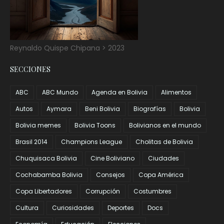
Reynaldo Quispe Chipana > 2023
SECCIONES
ABC
ABC Mundo
Agenda en Bolivia
Alimentos
Autos
Aymara
Beni Bolivia
Biografías
Bolivia
Bolivia memes
Bolivia Toons
Bolivianos en el mundo
Brasil 2014
Champions League
Cholitas de Bolivia
Chuquisaca Bolivia
Cine Boliviano
Ciudades
Cochabamba Bolivia
Consejos
Copa América
Copa Libertadores
Corrupción
Costumbres
Cultura
Curiosidades
Deportes
Docs