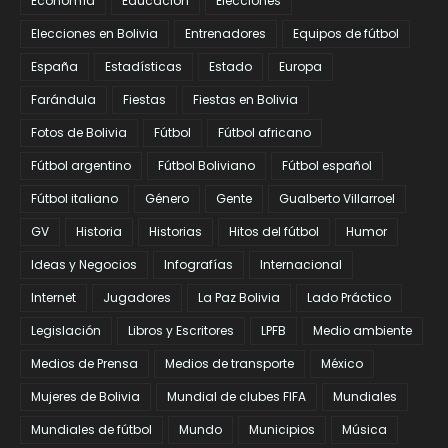
Economía
Educación
Elecciones
Elecciones en Bolivia
Entrenadores
Equipos de fútbol
España
Estadísticas
Estado
Europa
Farándula
Fiestas
Fiestas en Bolivia
Fotos de Bolivia
Fútbol
Fútbol africano
Fútbol argentino
Fútbol Boliviano
Fútbol español
Fútbol italiano
Género
Gente
Gualberto Villarroel
GV
Historia
Historias
Hitos del fútbol
Humor
Ideas y Negocios
Infografías
Internacional
Internet
Jugadores
La Paz Bolivia
Lado Práctico
Legislación
Libros y Escritores
LPFB
Medio ambiente
Medios de Prensa
Medios de transporte
México
Mujeres de Bolivia
Mundial de clubes FIFA
Mundiales
Mundiales de fútbol
Mundo
Municipios
Música