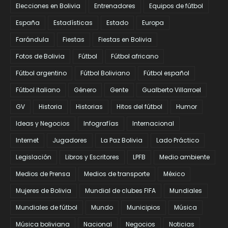
Elecciones en Bolivia
Entrenadores
Equipos de fútbol
España
Estadísticas
Estado
Europa
Farándula
Fiestas
Fiestas en Bolivia
Fotos de Bolivia
Fútbol
Fútbol africano
Fútbol argentino
Fútbol Boliviano
Fútbol español
Fútbol italiano
Género
Gente
Gualberto Villarroel
GV
Historia
Historias
Hitos del fútbol
Humor
Ideas y Negocios
Infografías
Internacional
Internet
Jugadores
La Paz Bolivia
Lado Práctico
Legislación
Libros y Escritores
LPFB
Medio ambiente
Medios de Prensa
Medios de transporte
México
Mujeres de Bolivia
Mundial de clubes FIFA
Mundiales
Mundiales de fútbol
Mundo
Municipios
Música
Música boliviana
Nacional
Negocios
Noticias