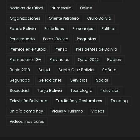
Noticias de fútbol
Numeralia
Online
Organizaciones
Oriente Petrolero
Oruro Bolivia
Pando Bolivia
Periódicos
Personajes
Política
Por el mundo
Potosí Bolivia
Preguntas
Premios en el fútbol
Prensa
Presidentes de Bolivia
Promociones GV
Provincias
Qatar 2022
Radios
Rusia 2018
Salud
Santa Cruz Bolivia
Sañuta
Seguridad
Selecciones
Servicios
Social
Sociedad
Tarija Bolivia
Tecnología
Televisión
Televisión Boliviana
Tradición y Costumbres
Trending
Un día como hoy
Viajes y Turismo
Videos
Videos musicales