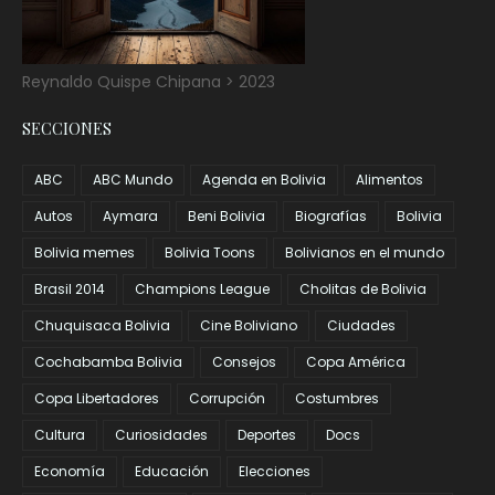
Reynaldo Quispe Chipana > 2023
SECCIONES
ABC
ABC Mundo
Agenda en Bolivia
Alimentos
Autos
Aymara
Beni Bolivia
Biografías
Bolivia
Bolivia memes
Bolivia Toons
Bolivianos en el mundo
Brasil 2014
Champions League
Cholitas de Bolivia
Chuquisaca Bolivia
Cine Boliviano
Ciudades
Cochabamba Bolivia
Consejos
Copa América
Copa Libertadores
Corrupción
Costumbres
Cultura
Curiosidades
Deportes
Docs
Economía
Educación
Elecciones