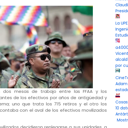
Claud
Presi
La UPE
Ingeni
Estudi
a4000 
Vicen
alcal
por cu
CineT
Adam 
estad
on dos mesas de trabajo entre las FFAA y los
antes de los efectivos por años de antigüedad y
Cosas
lema; uno que trata los 715 retiros y el otro los
10 dat
 contaba con el aval de los efectivos movilizados
Antárt
Mostr
vilizados decidieron replegarse a sus unidades, a