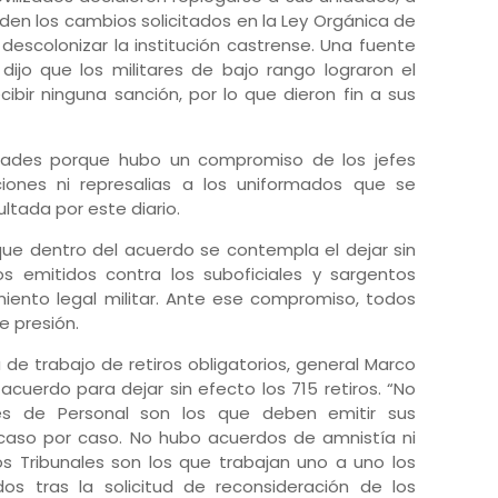
 den los cambios solicitados en la Ley Orgánica de
descolonizar la institución castrense. Una fuente
 dijo que los militares de bajo rango lograron el
bir ninguna sanción, por lo que dieron fin a sus
dades porque hubo un compromiso de los jefes
iones ni represalias a los uniformados que se
ultada por este diario.
ue dentro del acuerdo se contempla el dejar sin
ios emitidos contra los suboficiales y sargentos
miento legal militar. Ante ese compromiso, todos
e presión.
 de trabajo de retiros obligatorios, general Marco
cuerdo para dejar sin efecto los 715 retiros. “No
es de Personal son los que deben emitir sus
 caso por caso. No hubo acuerdos de amnistía ni
os Tribunales son los que trabajan uno a uno los
os tras la solicitud de reconsideración de los