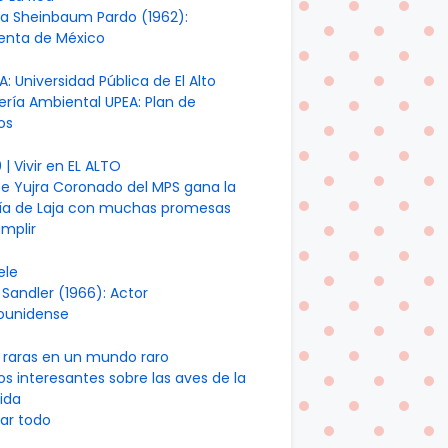
ia Sheinbaum Pardo (1962):
denta de México
A: Universidad Pública de El Alto
ería Ambiental UPEA: Plan de
os
| Vivir en EL ALTO
te Yujra Coronado del MPS gana la
día de Laja con muchas promesas
mplir
ele
Sandler (1966): Actor
ounidense
 raras en un mundo raro
os interesantes sobre las aves de la
ida
ar todo