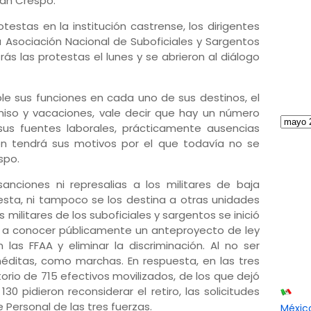
nán Crespo.
stas en la institución castrense, los dirigentes
a Asociación Nacional de Suboficiales y Sargentos
trás las protestas el lunes y se abrieron al diálogo
le sus funciones en cada uno de sus destinos, el
miso y vacaciones, vale decir que hay un número
s fuentes laborales, prácticamente ausencias
ién tendrá sus motivos por el que todavía no se
spo.
nciones ni represalias a los militares de baja
sta, ni tampoco se los destina a otras unidades
los militares de los suboficiales y sargentos se inició
on a conocer públicamente un anteproyecto de ley
n las FFAA y eliminar la discriminación. Al no ser
néditas, como marchas. En respuesta, en las tres
torio de 715 efectivos movilizados, de los que dejó
30 pidieron reconsiderar el retiro, las solicitudes
 Personal de las tres fuerzas.
Méxic