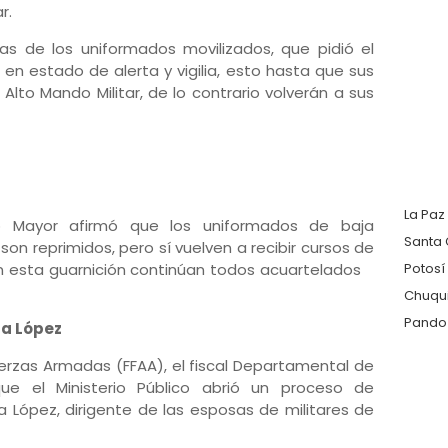
r.
s de los uniformados movilizados, que pidió el
en estado de alerta y vigilia, esto hasta que sus
lto Mando Militar, de lo contrario volverán a sus
La Paz
o Mayor afirmó que los uniformados de baja
Santa 
on reprimidos, pero sí vuelven a recibir cursos de
en esta guarnición continúan todos acuartelados
Potosí
Chuqu
Pando
 a López
Fuerzas Armadas (FFAA), el fiscal Departamental de
ue el Ministerio Público abrió un proceso de
a López, dirigente de las esposas de militares de