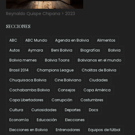
Reynaldo Quispe Chipana > 2023
SECCIONES
ABC
ABC Mundo
Agenda en Bolivia
Alimentos
Autos
Aymara
Beni Bolivia
Biografías
Bolivia
Bolivia memes
Bolivia Toons
Bolivianos en el mundo
Brasil 2014
Champions League
Cholitas de Bolivia
Chuquisaca Bolivia
Cine Boliviano
Ciudades
Cochabamba Bolivia
Consejos
Copa América
Copa Libertadores
Corrupción
Costumbres
Cultura
Curiosidades
Deportes
Docs
Economía
Educación
Elecciones
Elecciones en Bolivia
Entrenadores
Equipos de fútbol