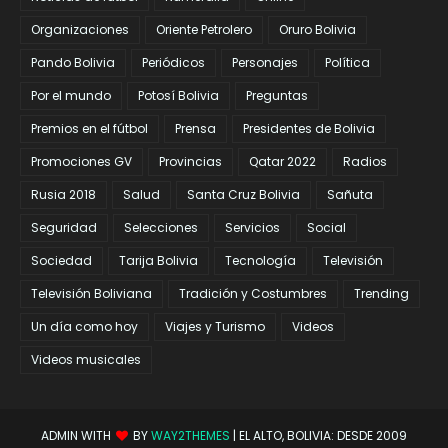
Organizaciones
Oriente Petrolero
Oruro Bolivia
Pando Bolivia
Periódicos
Personajes
Política
Por el mundo
Potosí Bolivia
Preguntas
Premios en el fútbol
Prensa
Presidentes de Bolivia
Promociones GV
Provincias
Qatar 2022
Radios
Rusia 2018
Salud
Santa Cruz Bolivia
Sañuta
Seguridad
Selecciones
Servicios
Social
Sociedad
Tarija Bolivia
Tecnología
Televisión
Televisión Boliviana
Tradición y Costumbres
Trending
Un día como hoy
Viajes y Turismo
Videos
Videos musicales
ADMIN WITH
BY
WAY2THEMES
| EL ALTO, BOLIVIA: DESDE 2009