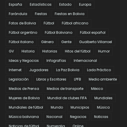
España
Estadísticas
Estado
Europa
Farándula
Fiestas
Fiestas en Bolivia
Fotos de Bolivia
Fútbol
Fútbol africano
Fútbol argentino
Fútbol Boliviano
Fútbol español
Fútbol italiano
Género
Gente
Gualberto Villarroel
GV
Historia
Historias
Hitos del fútbol
Humor
Ideas y Negocios
Infografías
Internacional
Internet
Jugadores
La Paz Bolivia
Lado Práctico
Legislación
Libros y Escritores
LPFB
Medio ambiente
Medios de Prensa
Medios de transporte
México
Mujeres de Bolivia
Mundial de clubes FIFA
Mundiales
Mundiales de fútbol
Mundo
Municipios
Música
Música boliviana
Nacional
Negocios
Noticias
Noticias de fútbol
Numeralia
Online