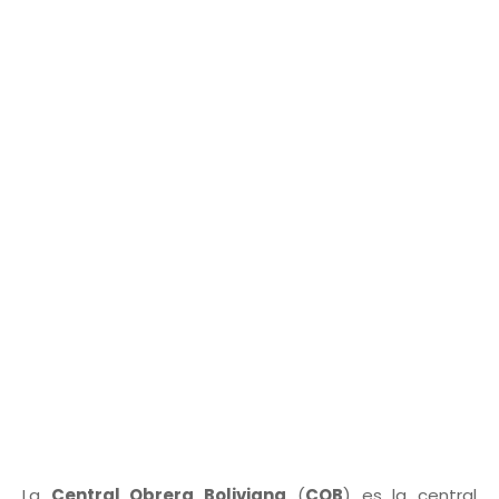
La
Central Obrera Boliviana
(
COB
) es la central