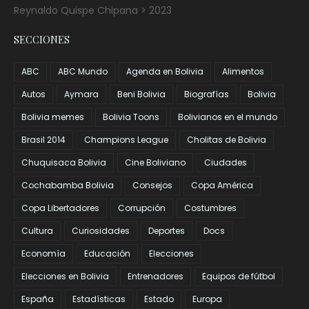
Reynaldo Quispe Chipana > 2023
SECCIONES
ABC
ABC Mundo
Agenda en Bolivia
Alimentos
Autos
Aymara
Beni Bolivia
Biografías
Bolivia
Bolivia memes
Bolivia Toons
Bolivianos en el mundo
Brasil 2014
Champions League
Cholitas de Bolivia
Chuquisaca Bolivia
Cine Boliviano
Ciudades
Cochabamba Bolivia
Consejos
Copa América
Copa Libertadores
Corrupción
Costumbres
Cultura
Curiosidades
Deportes
Docs
Economía
Educación
Elecciones
Elecciones en Bolivia
Entrenadores
Equipos de fútbol
España
Estadísticas
Estado
Europa